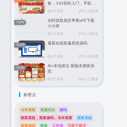
捡，小白轻松入门，手机即
可完成全部操作，日入
4个月前
284人已阅读
300+，轻松副业【揭秘】
实时抓取美区苹果id可下载
TOP4
小火箭
9个月前
243人已阅读
最新在线客服系统源码
TOP5
8个月前
202人已阅读
AI+本地算法 新版本测算系
TOP6
统
2个月前
186人已阅读
标签云
马年测算
美团代付
源码
测算系统，测算源码，马年测算
测算系统
测算源码
毕设
工作流
导航下载页