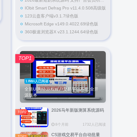
2026最新短剧系统源码 支持广告会员功能齐全短剧源码
IObit Smart Defrag Pro v11.4.0.508高级版
123云盘客户端v3.1.7绿色版
Microsoft Edge v149.0.4022.69绿色版
360极速浏览器X v23.1.1244.64绿色版
TOP1
1.8W+人已阅读
全新UI网络游戏账户交易平台系统 全开
源版本
2026马年新版测算系统源码
TOP2
8个月前
1732人已阅读
CS游戏交易平台自动批量
TOP3