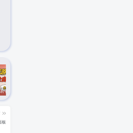
CS游戏交易平台自动批量捡，小白轻松入门，手机即可完成全部操作，日入300+，轻松副业【揭秘】
实时抓取美区苹果id可下载小火箭
最新在线客服系统源码
篇
面板