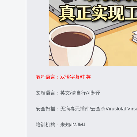
教程语言：双语字幕/中英
文档语言：英文/请自行AI翻译
安全扫描：无病毒无插件/云查杀Virustotal Virs
培训机构：未知/IMJMJ