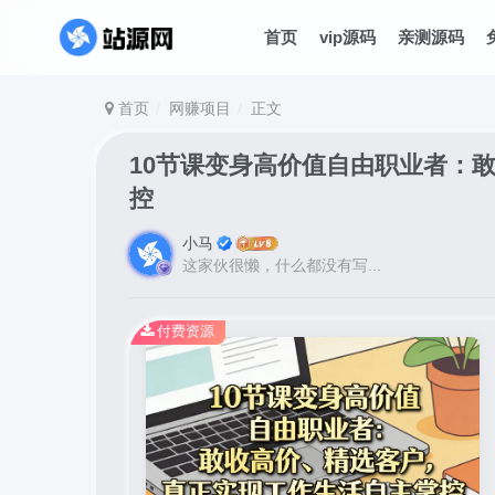
首页
vip源码
亲测源码
首页
网赚项目
正文
10节课变身高价值自由职业者：
控
小马
这家伙很懒，什么都没有写...
付费资源