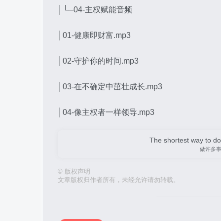
│└─04-主权赋能音频
│01-健康即财富.mp3
│02-守护你的时间.mp3
│03-在不确定中茁壮成长.mp3
│04-像主权者一样领导.mp3
The shortest way to do 
做许多
©
版权声明
文章版权归作者所有，未经允许请勿转载。