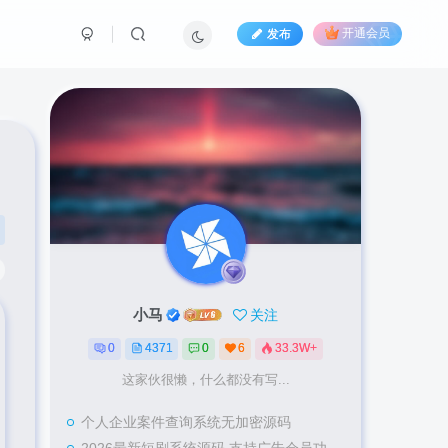
发布
开通会员
小马
关注
0
4371
0
6
33.3W+
这家伙很懒，什么都没有写...
个人企业案件查询系统无加密源码