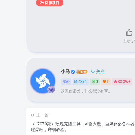
网赚项目
点赞
2
小马
关注
0
4371
0
6
33.3W+
这家伙很懒，什么都没有写...
上一篇
（17670期）玫瑰克隆工具，ai鲁大魔，自媒体必备神
键爆款，详细教程。