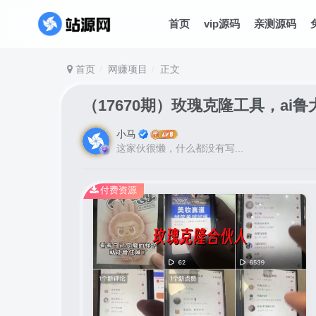
首页
vip源码
亲测源码
首页
网赚项目
正文
（17670期）玫瑰克隆工具，a
小马
这家伙很懒，什么都没有写...
付费资源