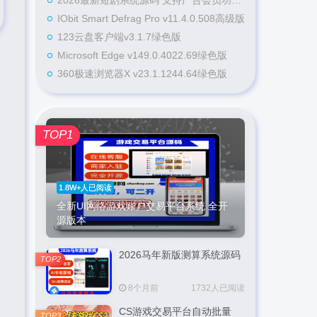
2026最新短剧系统源码 支持广告会员功能齐全短剧源码
IObit Smart Defrag Pro v11.4.0.508高级版
123云盘客户端v3.1.7绿色版
Microsoft Edge v149.0.4022.69绿色版
360极速浏览器X v23.1.1244.64绿色版
TOP1
1.8W+人已阅读
全新UI网络游戏账户交易平台系统 全开
源版本
2026马年新版测算系统源码
TOP2
8个月前
1732人已阅读
CS游戏交易平台自动批量
TOP3