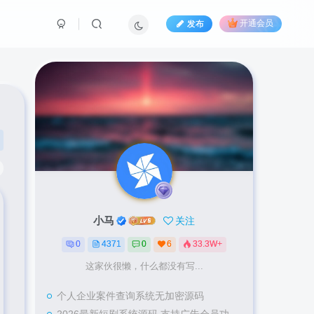
发布
开通会员
。
小马
关注
0
4371
0
6
33.3W+
这家伙很懒，什么都没有写...
个人企业案件查询系统无加密源码