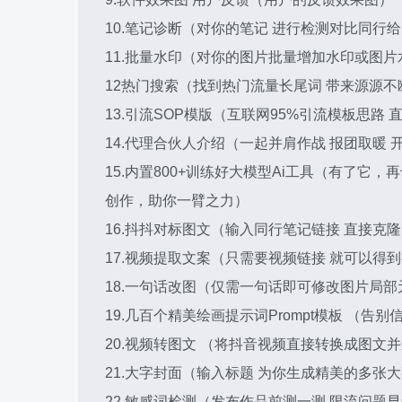
10.笔记诊断（对你的笔记 进行检测对比同行
11.批量水印（对你的图片批量增加水印或图
12热门搜索（找到热门流量长尾词 带来源源不
13.引流SOP模版（互联网95%引流模板思路
14.代理合伙人介绍（一起并肩作战 报团取暖 
15.内置800+训练好大模型Ai工具（有了它，
创作，助你一臂之力）
16.抖抖对标图文（输入同行笔记链接 直接克隆
17.视频提取文案（只需要视频链接 就可以
18.一句话改图（仅需一句话即可修改图片局部
19.几百个精美绘画提示词Prompt模板 （
20.视频转图文 （将抖音视频直接转换成图文
21.大字封面（输入标题 为你生成精美的多张
22.敏感词检测（发布作品前测一测 限流问题