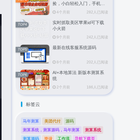
捡，小白轻松入门，手机即
可完成全部操作，日入
4个月前
282人已阅读
300+，轻松副业【揭秘】
实时抓取美区苹果id可下载
TOP4
小火箭
9个月前
242人已阅读
最新在线客服系统源码
TOP5
8个月前
202人已阅读
AI+本地算法 新版本测算系
TOP6
统
2个月前
186人已阅读
标签云
马年测算
美团代付
源码
测算系统，测算源码，马年测算
测算系统
测算源码
毕设
工作流
导航下载页