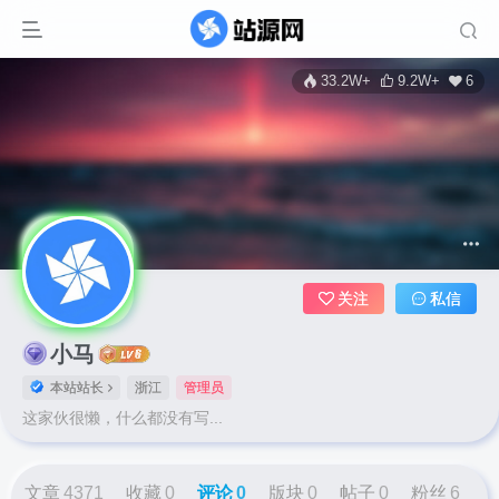
33.2W+
9.2W+
6
关注
私信
小马
本站站长
浙江
管理员
这家伙很懒，什么都没有写...
文章
4371
收藏
0
评论
0
版块
0
帖子
0
粉丝
6