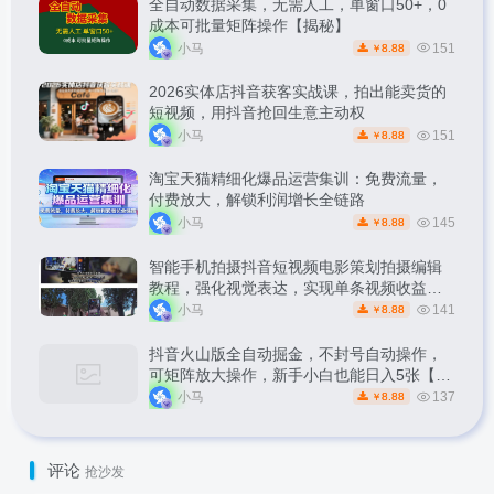
全自动数据采集，无需人工，单窗口50+，0
成本可批量矩阵操作【揭秘】
小马
151
8.88
￥
2026实体店抖音获客实战课，拍出能卖货的
短视频，用抖音抢回生意主动权
小马
151
8.88
￥
淘宝天猫精细化爆品运营集训：免费流量，
付费放大，解锁利润增长全链路
小马
145
8.88
￥
智能手机拍摄抖音短视频电影策划拍摄编辑
教程，强化视觉表达，实现单条视频收益破
1k
小马
141
8.88
￥
抖音火山版全自动掘金，不封号自动操作，
可矩阵放大操作，新手小白也能日入5张【揭
秘】
小马
137
8.88
￥
评论
抢沙发