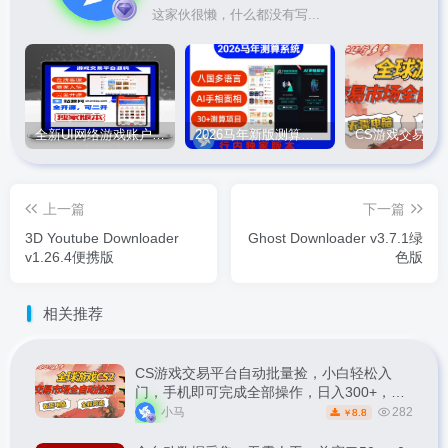
这家伙很懒，什么都没有写...
全新UI网络游戏账户交易平台系统 全开源版本
2026马年新版测算系统源码
上一篇
下一篇
3D Youtube Downloader
Ghost Downloader v3.7.1绿
v1.26.4便携版
色版
相关推荐
CS游戏交易平台自动批量捡，小白轻松入
门，手机即可完成全部操作，日入300+，轻
松副业【揭秘】
小马
282
8.8
￥