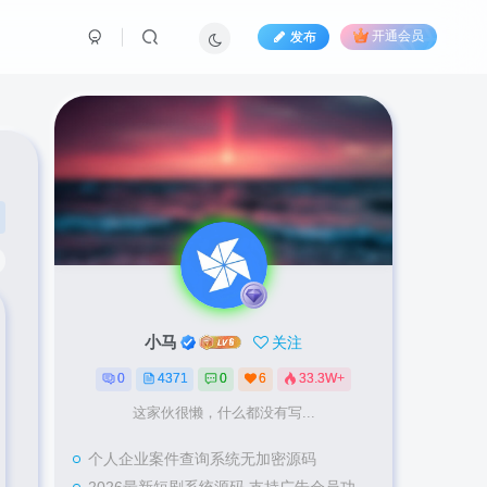
发布
开通会员
小马
关注
0
4371
0
6
33.3W+
这家伙很懒，什么都没有写...
个人企业案件查询系统无加密源码