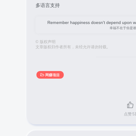
多语言支持
Remember happiness doesn't depend upon who 
幸福不在于你是
©
版权声明
文章版权归作者所有，未经允许请勿转载。
网赚项目
点赞
5