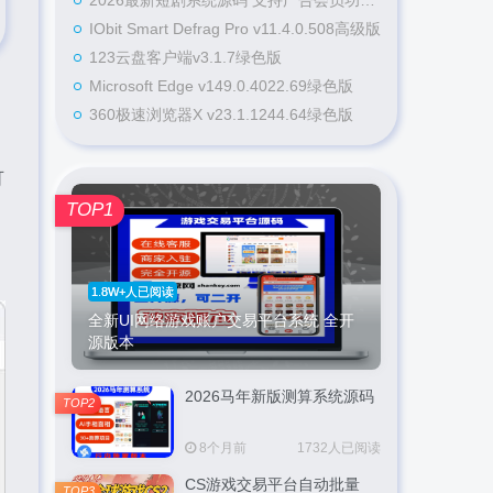
2026最新短剧系统源码 支持广告会员功能齐全短剧源码
IObit Smart Defrag Pro v11.4.0.508高级版
123云盘客户端v3.1.7绿色版
Microsoft Edge v149.0.4022.69绿色版
360极速浏览器X v23.1.1244.64绿色版
可
TOP1
1.8W+人已阅读
全新UI网络游戏账户交易平台系统 全开
源版本
2026马年新版测算系统源码
TOP2
8个月前
1732人已阅读
CS游戏交易平台自动批量
TOP3