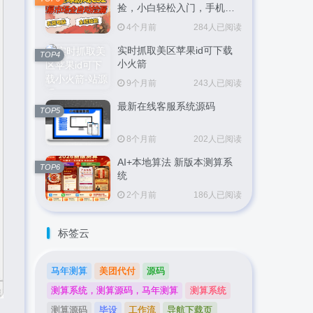
捡，小白轻松入门，手机即
可完成全部操作，日入
4个月前
284人已阅读
300+，轻松副业【揭秘】
实时抓取美区苹果id可下载
TOP4
小火箭
9个月前
243人已阅读
最新在线客服系统源码
TOP5
8个月前
202人已阅读
AI+本地算法 新版本测算系
TOP6
统
2个月前
186人已阅读
标签云
马年测算
美团代付
源码
测算系统，测算源码，马年测算
测算系统
测算源码
毕设
工作流
导航下载页