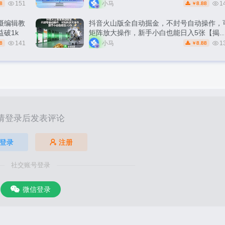
151
小马
1
8
8.88
￥
摄编辑教
抖音火山版全自动掘金，不封号自动操作，
破1k
矩阵放大操作，新手小白也能日入5张【揭
秘】
141
小马
1
8
8.88
￥
请登录后发表评论
登录
注册
社交账号登录
微信登录