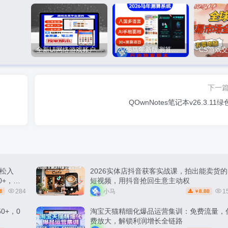
全新UI网络游戏账户交易平台系统 全开源版本
2026马年新版测算系统源码
下一
QOwnNotes笔记本v26.3.11
松入
2026实体店抖音获客实战课，拍出能卖货的
0+，轻
短视频，用抖音抢回生意主动权
284
小马
1
8
8.88
￥
0+，0
淘宝天猫精细化爆品运营集训：免费流量，
费放大，解锁利润增长全链路