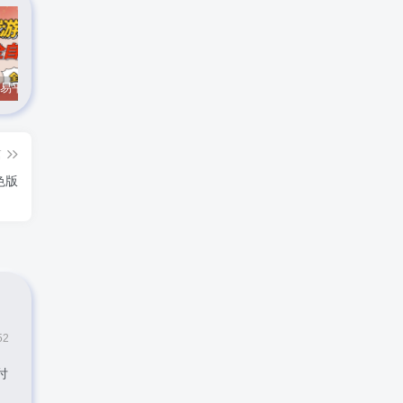
CS游戏交易平台自动批量捡，小白轻松入门，手机即可完成全部操作，日入300+，轻松副业【揭秘】
实时抓取美区苹果id可下载小火箭
最新在线客服系统源码
篇
绿色版
52
付