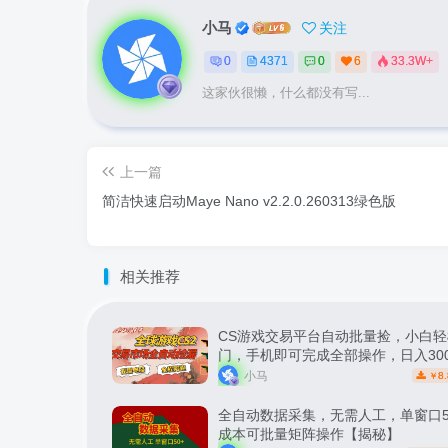
小马
关注
0
4371
0
6
33.3W+
这家伙很懒，什么都没有写...
上一篇
简洁快速启动Maye Nano v2.2.0.260313绿色版
相关推荐
CS游戏交易平台自动批量捡，小白轻
门，手机即可完成全部操作，日入30
松副业【揭秘】
小马
8.
￥
全自动数据采集，无需人工，单窗口5
成本可批量矩阵操作【揭秘】