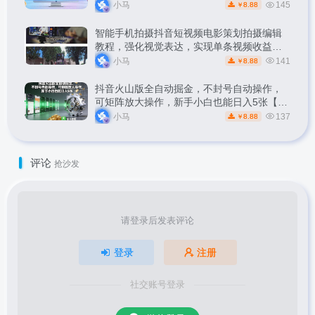
小马
145
8.88
￥
智能手机拍摄抖音短视频电影策划拍摄编辑
教程，强化视觉表达，实现单条视频收益破
1k
小马
141
8.88
￥
抖音火山版全自动掘金，不封号自动操作，
可矩阵放大操作，新手小白也能日入5张【揭
秘】
小马
137
8.88
￥
评论
抢沙发
请登录后发表评论
登录
注册
社交账号登录