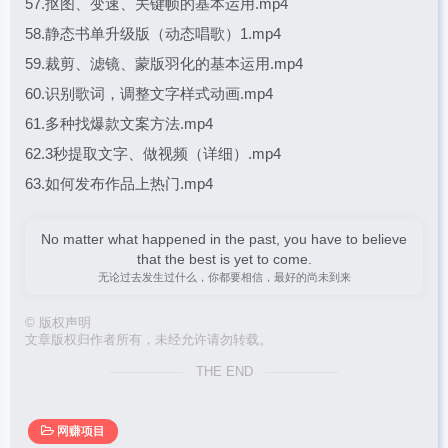
57.抠图、变速、关键帧的基本运用.mp4
58.静态书单升级版（动态唱歌）1.mp4
59.裁剪、滤镜、蒙版羽化的基本运用.mp4
60.识别歌词，调整文字样式动画.mp4
61.多种找爆款文案方法.mp4
62.3秒提取文字、做视频（详细）.mp4
63.如何发布作品上热门.mp4
No matter what happened in the past, you have to believe
that the best is yet to come.
无论过去发生过什么，你都要相信，最好的尚未到来
©
版权声明
文章版权归作者所有，未经允许请勿转载。
THE END
网赚项目