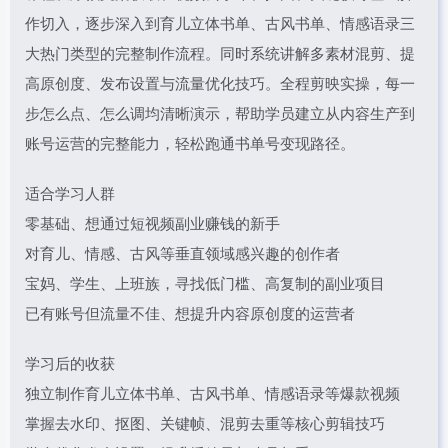
作切入，逐步深入到育儿立体书单、古风书单、情感语录三
大热门类型的完整制作流程。同时系统讲解多素材混剪、提
高原创度、发布设置与流量优化技巧。全程剪映实操，每一
步怎么点、怎么调均清晰演示，帮助学员建立从内容生产到
账号运营的完整能力，轻松跑通书单号变现路径。
适合学习人群
零基础、想通过短视频副业赚钱的新手
对育儿、情感、古风等垂直领域感兴趣的创作者
宝妈、学生、上班族，寻找低门槛、高复制的副业项目
已有账号但流量不佳、想提升内容原创度的运营者
学习后的收获
独立制作育儿立体书单、古风书单、情感语录等爆款视频
掌握去水印、抠图、关键帧、混剪去重等核心剪辑技巧