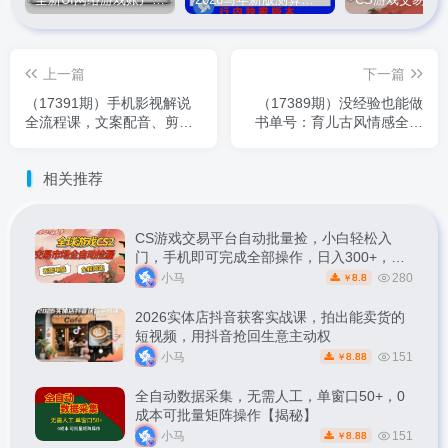
全新UI网络游戏账户交易平台系统 全开源版本
2026马年新版测算系统源码
上一篇
下一篇
（17391期）手机影视解说
（17389期）没经验也能做
全流程课，文案配音、剪辑
书单号：育儿古风情感全类
调色、发布运营，零基础首
型，抠图混剪到发布，学员
月收益突破5000元
单条视频收益破2000+
相关推荐
CS游戏交易平台自动批量捡，小白轻松入
门，手机即可完成全部操作，日入300+，轻
松副业【揭秘】
小马
280
8.8
￥
2026实体店抖音获客实战课，拍出能卖货的
短视频，用抖音抢回生意主动权
小马
151
8.88
￥
全自动数据采集，无需人工，单窗口50+，0
成本可批量矩阵操作【揭秘】
小马
151
8.88
￥