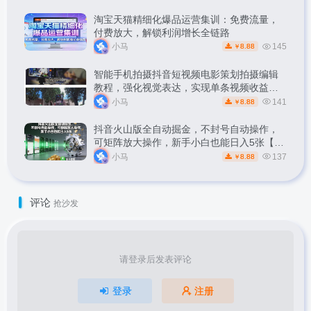
淘宝天猫精细化爆品运营集训：免费流量，
付费放大，解锁利润增长全链路
小马
145
8.88
￥
智能手机拍摄抖音短视频电影策划拍摄编辑
教程，强化视觉表达，实现单条视频收益破
1k
小马
141
8.88
￥
抖音火山版全自动掘金，不封号自动操作，
可矩阵放大操作，新手小白也能日入5张【揭
秘】
小马
137
8.88
￥
评论
抢沙发
请登录后发表评论
登录
注册