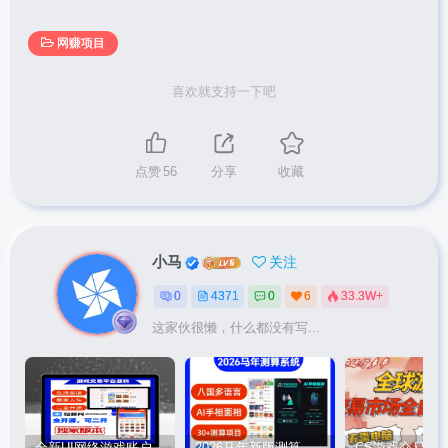
网赚项目
喜欢就支持一下吧
点赞
56
分享
收藏
小马
关注
0
4371
0
6
33.3W+
这家伙很懒，什么都没有写...