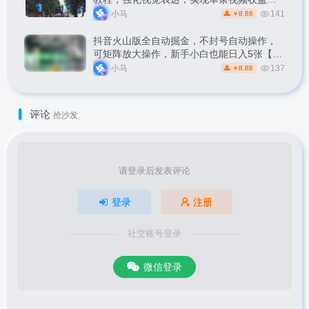
1k
小马
141
8.88
￥
抖音火山版全自动掘金，不封号自动操作，
可矩阵放大操作，新手小白也能日入5张【揭
秘】
小马
137
8.88
￥
评论
抢沙发
请登录后发表评论
登录
注册
社交账号登录
微信登录