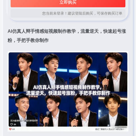
立即购买
您当前未登录！建议登陆后购买，可保存购买订单
AI仿真人辩手情感短视频制作教学，流量逆天，
快速起号涨
粉
，手把手教你制作