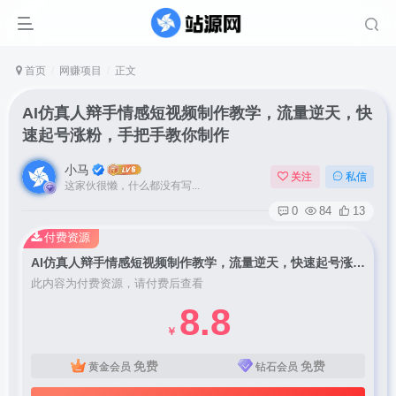
首页
网赚项目
正文
AI仿真人辩手情感短视频制作教学，流量逆天，快
速起号涨粉，手把手教你制作
小马
关注
私信
这家伙很懒，什么都没有写...
0
84
13
付费资源
AI仿真人辩手情感短视频制作教学，流量逆天，快速起号涨粉，手把手教你制作
此内容为付费资源，请付费后查看
8.8
￥
免费
免费
黄金会员
钻石会员