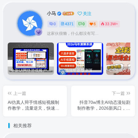
小马
关注
0
4371
0
6
33.3W+
这家伙很懒，什么都没有写...
全新UI网络游戏账户交易平台系统 全开源版本
2026马年新版测算系统源码
上一篇
下一篇
AI仿真人辩手情感短视频制
抖音70w博主AI动态漫短剧
作教学，流量逆天，快速起
制作教学，2026新风口，从
号涨粉，手把手教你制作
零开始做AI漫剧，普通人也
能月入过W
相关推荐