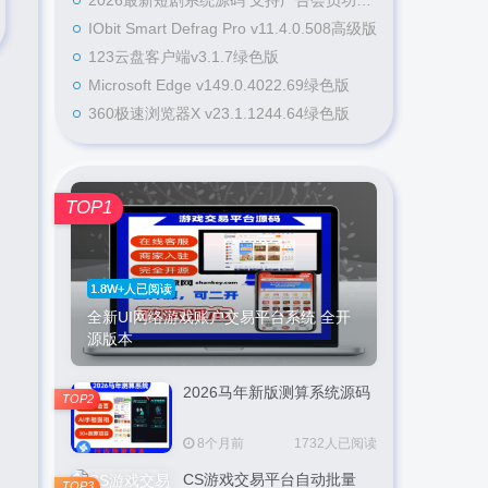
2026最新短剧系统源码 支持广告会员功能齐全短剧源码
IObit Smart Defrag Pro v11.4.0.508高级版
123云盘客户端v3.1.7绿色版
Microsoft Edge v149.0.4022.69绿色版
。
360极速浏览器X v23.1.1244.64绿色版
TOP1
1.8W+人已阅读
全新UI网络游戏账户交易平台系统 全开
源版本
2026马年新版测算系统源码
TOP2
8个月前
1732人已阅读
CS游戏交易平台自动批量
TOP3