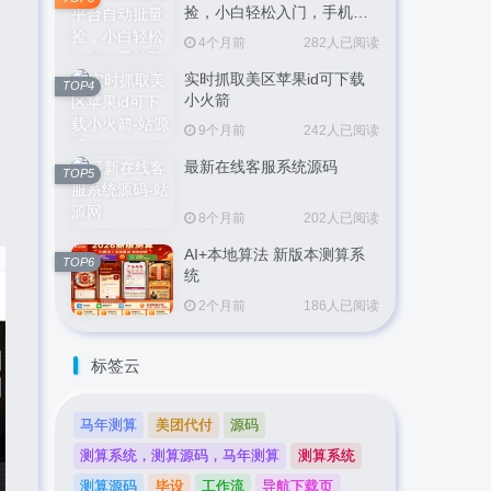
捡，小白轻松入门，手机即
可完成全部操作，日入
4个月前
282人已阅读
300+，轻松副业【揭秘】
实时抓取美区苹果id可下载
TOP4
小火箭
9个月前
242人已阅读
最新在线客服系统源码
TOP5
8个月前
202人已阅读
AI+本地算法 新版本测算系
TOP6
统
2个月前
186人已阅读
标签云
马年测算
美团代付
源码
测算系统，测算源码，马年测算
测算系统
测算源码
毕设
工作流
导航下载页