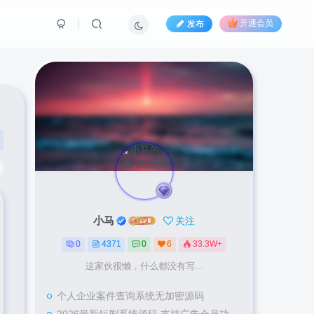
发布
开通会员
小马
关注
0
4371
0
6
33.3W+
这家伙很懒，什么都没有写...
个人企业案件查询系统无加密源码