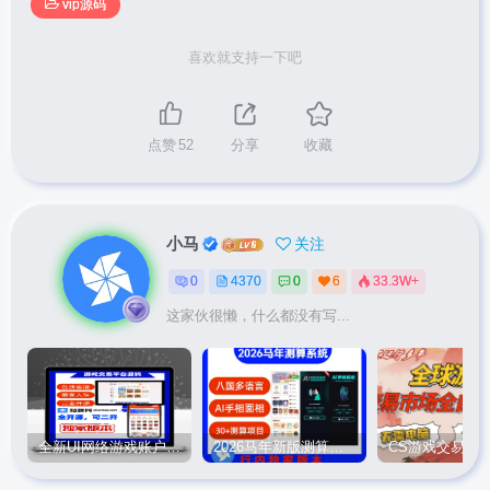
vip源码
喜欢就支持一下吧
点赞
52
分享
收藏
小马
关注
0
4370
0
6
33.3W+
这家伙很懒，什么都没有写...
全新UI网络游戏账户交易平台系统 全开源版本
2026马年新版测算系统源码