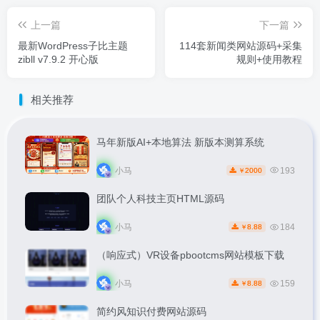
上一篇
下一篇
最新WordPress子比主题
114套新闻类网站源码+采集
zibll v7.9.2 开心版
规则+使用教程
相关推荐
马年新版AI+本地算法 新版本测算系统
小马
193
2000
￥
团队个人科技主页HTML源码
小马
184
8.88
￥
（响应式）VR设备pbootcms网站模板下载
小马
159
8.88
￥
简约风知识付费网站源码