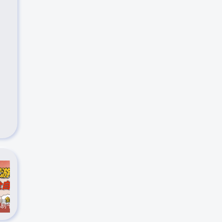
CS游戏交易平台自动批量捡，小白轻松入门，手机即可完成全部操作，日入300+，轻松副业【揭秘】
实时抓取美区苹果id可下载小火箭
最新在线客服系统源码