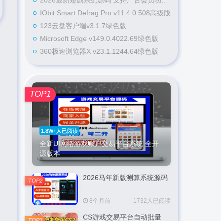
2026最新短剧系统源码 支持广告会员功能齐全短剧源码
IObit Smart Defrag Pro v11.4.0.508高级版
123云盘客户端v3.1.7绿色版
Microsoft Edge v149.0.4022.69绿色版
360极速浏览器X v23.1.1244.64绿色版
TOP1
1.8W+人已阅读
全新UI网络游戏账户交易平台系统 全开
源版本
2026马年新版测算系统源码
TOP2
8个月前
1732人已阅读
CS游戏交易平台自动批量
TOP3