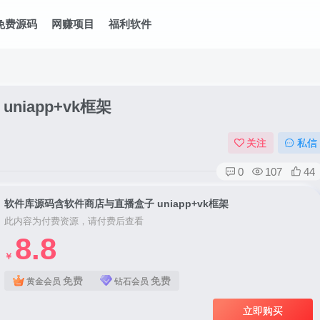
免费源码
网赚项目
福利软件
iapp+vk框架
关注
私信
0
107
44
软件库源码含软件商店与直播盒子 uniapp+vk框架
此内容为付费资源，请付费后查看
8.8
￥
免费
免费
黄金会员
钻石会员
立即购买