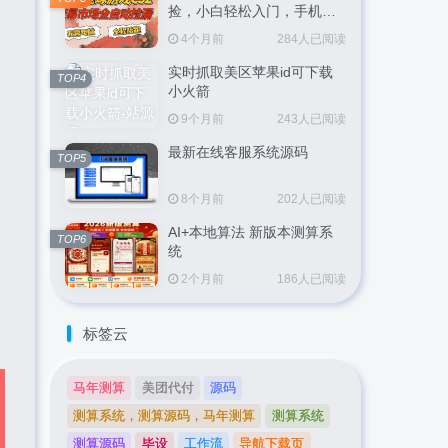
捡，小白轻松入门，手机即
可完成全部操作，日入
4个月前
284人已阅读
300+，轻松副业【揭秘】
实时抓取美区苹果id可下载
TOP4
小火箭
9个月前
243人已阅读
最新在线客服系统源码
TOP5
8个月前
202人已阅读
AI+本地算法 新版本测算系
TOP6
统
2个月前
186人已阅读
标签云
马年测算
美团代付
源码
测算系统，测算源码，马年测算
测算系统
测算源码
毕设
工作流
导航下载页