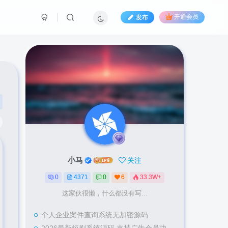
发布
开通会员
小马
关注
0
4371
0
6
33.3W+
这家伙很懒，什么都没有写...
个人企业案件查询系统无加密源码