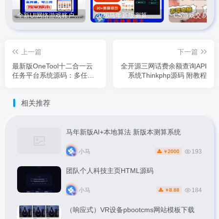
全新UI网络游戏账户交易平台系统 全开源版本
2026马年新版测算系统源码
上一篇
下一篇
最新版OneTool十二合一云
全开源三网话费余额查询API
任务平台系统源码：多任务
系统Thinkphp源码 附教程
挂机神器
相关推荐
马年新版AI+本地算法 新版本测算系统
小马
193
2000
￥
团队个人科技主页HTML源码
小马
184
8.88
￥
（响应式）VR设备pbootcms网站模板下载