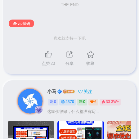
THE END
vip源码
喜欢就支持一下吧
点赞
20
分享
收藏
小马
关注
0
4370
0
6
33.3W+
这家伙很懒，什么都没有写...