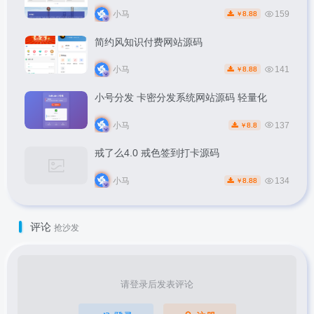
小马
159
8.88
￥
简约风知识付费网站源码
小马
141
8.88
￥
小号分发 卡密分发系统网站源码 轻量化
小马
137
8.8
￥
戒了么4.0 戒色签到打卡源码
小马
134
8.88
￥
评论
抢沙发
请登录后发表评论