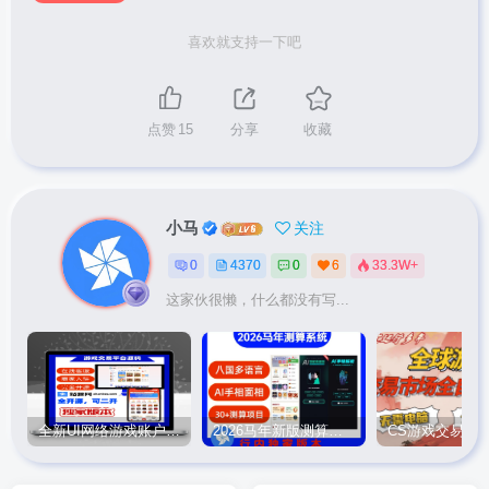
喜欢就支持一下吧
点赞
15
分享
收藏
小马
关注
0
4370
0
6
33.3W+
这家伙很懒，什么都没有写...
全新UI网络游戏账户交易平台系统 全开源版本
2026马年新版测算系统源码