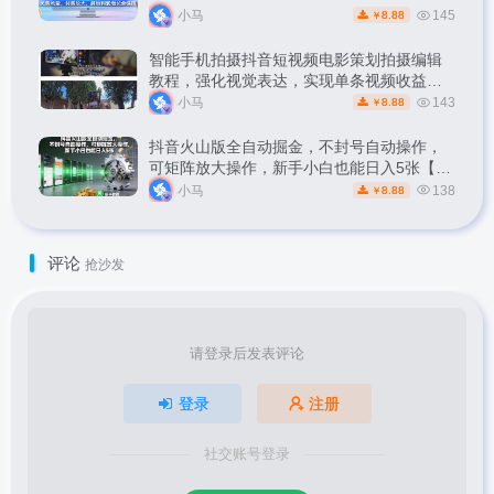
小马
145
8.88
￥
智能手机拍摄抖音短视频电影策划拍摄编辑
教程，强化视觉表达，实现单条视频收益破
1k
小马
143
8.88
￥
抖音火山版全自动掘金，不封号自动操作，
可矩阵放大操作，新手小白也能日入5张【揭
秘】
小马
138
8.88
￥
评论
抢沙发
请登录后发表评论
登录
注册
社交账号登录