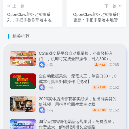
上一篇
下一篇
OpenClaw养虾记实操系
OpenClaw养虾记实操系列-
列，手把手教你部署本地优
更新：手把手部署本地智能
先的龙虾，深度定制你的专
助理，手机指挥龙虾全天候
属养虾黑科技(更新)
搞定杂活
相关推荐
CS游戏交易平台自动批量捡，小白轻松入
门，手机即可完成全部操作，日入300+，轻
松副业【揭秘】
小马
285
8.8
￥
全自动数据采集，无需人工，单窗口50+，0
成本可批量矩阵操作【揭秘】
小马
152
8.88
￥
2026实体店抖音获客实战课，拍出能卖货的
短视频，用抖音抢回生意主动权
小马
152
8.88
￥
淘宝天猫精细化爆品运营集训：免费流量，
付费放大，解锁利润增长全链路