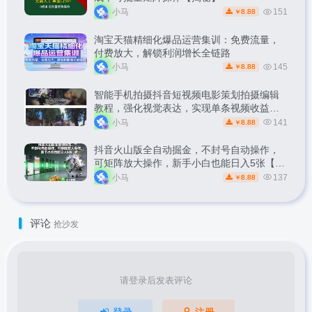
小马
151
8.88
￥
淘宝天猫精细化爆品运营集训：免费流量，
付费放大，解锁利润增长全链路
小马
145
8.88
￥
智能手机拍摄抖音短视频电影策划拍摄编辑
教程，强化视觉表达，实现单条视频收益破
1k
小马
141
8.88
￥
抖音火山版全自动掘金，不封号自动操作，
可矩阵放大操作，新手小白也能日入5张【揭
秘】
小马
137
8.88
￥
评论
抢沙发
请登录后发表评论