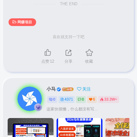
THE END
网赚项目
喜欢就支持一下吧
点赞
12
分享
收藏
小马
关注
0
4371
0
6
33.3W+
这家伙很懒，什么都没有写...