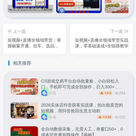
全新UI网络游戏账户交易平台系统 全开源版本
2026马年新版测算系统源码
上一篇
下一篇
短视频+直播全领域带货：掌
短视频+直播全领域带货实战
握橱窗开通、挂车、选品、
课，零基础速成+全链路教学
爆款文案改编等短视频带货
全流程
相关推荐
CS游戏交易平台自动批量捡，小白轻松入
门，手机即可完成全部操作，日入300+，轻
松副业【揭秘】
小马
284
8.8
￥
2026实体店抖音获客实战课，拍出能卖货的
短视频，用抖音抢回生意主动权
小马
152
8.88
￥
全自动数据采集，无需人工，单窗口50+，0
成本可批量矩阵操作【揭秘】