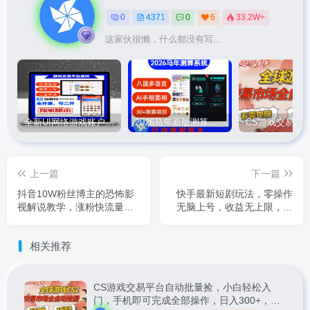
0
4371
0
6
33.2W+
这家伙很懒，什么都没有写...
全新UI网络游戏账户交易平台系统 全开源版本
2026马年新版测算系统源码
上一篇
下一篇
抖音10W粉丝博主的恐怖影
快手最新短剧玩法，零操作
视解说教学，涨粉快流量
无脑上号，收益无上限，新
稳，轻松拿创作者伙伴计划
手也能轻松上车
跟精选独家收益
相关推荐
CS游戏交易平台自动批量捡，小白轻松入
门，手机即可完成全部操作，日入300+，轻