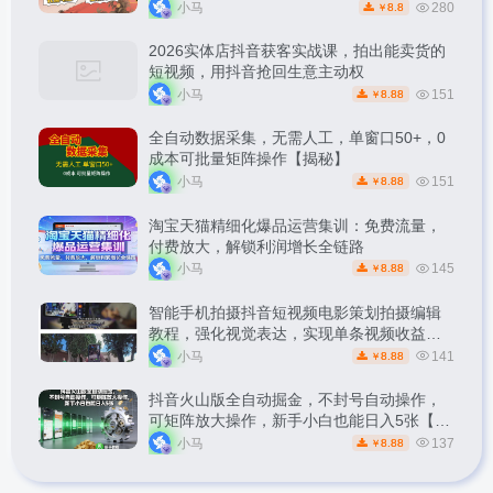
松副业【揭秘】
小马
280
8.8
￥
2026实体店抖音获客实战课，拍出能卖货的
短视频，用抖音抢回生意主动权
小马
151
8.88
￥
全自动数据采集，无需人工，单窗口50+，0
成本可批量矩阵操作【揭秘】
小马
151
8.88
￥
淘宝天猫精细化爆品运营集训：免费流量，
付费放大，解锁利润增长全链路
小马
145
8.88
￥
智能手机拍摄抖音短视频电影策划拍摄编辑
教程，强化视觉表达，实现单条视频收益破
1k
小马
141
8.88
￥
抖音火山版全自动掘金，不封号自动操作，
可矩阵放大操作，新手小白也能日入5张【揭
秘】
小马
137
8.88
￥