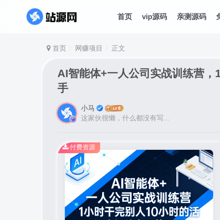
首页
vip源码
亲测源码
首页
网赚项目
正文
AI智能体+一人公司实战训练营，
手
小马
这家伙很懒，什么都没有写...
付费资源