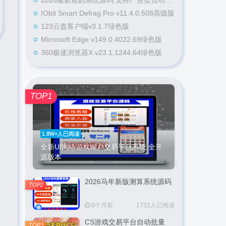
2026最新短剧系统源码 支持广告会员功能齐全短剧源码
IObit Smart Defrag Pro v11.4.0.508高级版
123云盘客户端v3.1.7绿色版
Microsoft Edge v149.0.4022.69绿色版
360极速浏览器X v23.1.1244.64绿色版
TOP1
1.8W+人已阅读
全新UI网络游戏账户交易平台系统 全开
源版本
2026马年新版测算系统源码
TOP2
8个月前
1732人已阅读
CS游戏交易平台自动批量
TOP3