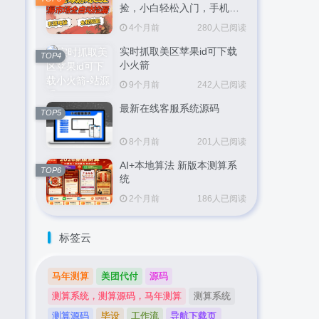
捡，小白轻松入门，手机即
可完成全部操作，日入
4个月前
280人已阅读
300+，轻松副业【揭秘】
实时抓取美区苹果id可下载
TOP4
小火箭
9个月前
242人已阅读
最新在线客服系统源码
TOP5
8个月前
201人已阅读
AI+本地算法 新版本测算系
TOP6
统
2个月前
186人已阅读
标签云
马年测算
美团代付
源码
测算系统，测算源码，马年测算
测算系统
测算源码
毕设
工作流
导航下载页