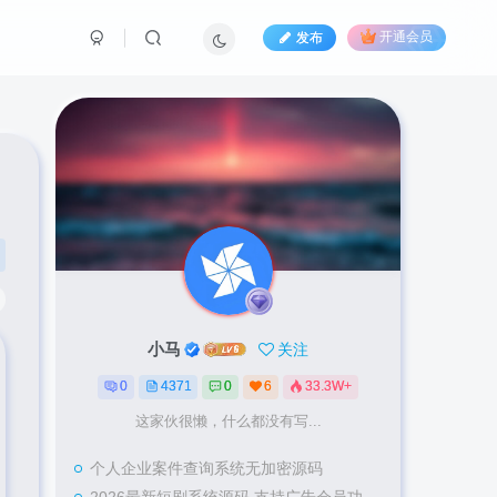
发布
开通会员
小马
关注
0
4371
0
6
33.3W+
这家伙很懒，什么都没有写...
个人企业案件查询系统无加密源码