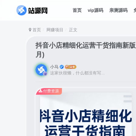
首页
vip源码
亲测源码
首页
网赚项目
正文
抖音小店精细化运营干货指南新版
月)
小马
这家伙很懒，什么都没有写...
付费资源