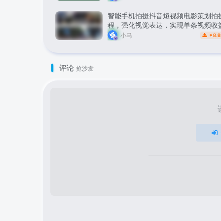
智能手机拍摄抖音短视频电影策划拍
程，强化视觉表达，实现单条视频收益
小马
8.8
￥
评论
抢沙发