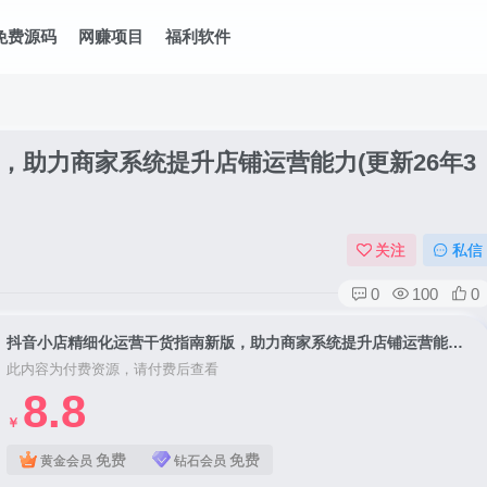
免费源码
网赚项目
福利软件
，助力商家系统提升店铺运营能力(更新26年3
关注
私信
0
100
0
抖音小店精细化运营干货指南新版，助力商家系统提升店铺运营能力(更新26年3月)
此内容为付费资源，请付费后查看
8.8
￥
免费
免费
黄金会员
钻石会员