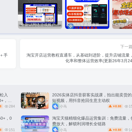
全新UI网络游戏账户交易平台系统 全开源版本
2026马年新版测算系统源码
下一
＋手
淘宝开店运营教程直通车，从基础到进阶，提升店铺流量
化率和整体运营效率(更新26年3月24
松入
2026实体店抖音获客实战课，拍出能卖货的
0+，轻
短视频，用抖音抢回生意主动权
284
小马
1
8
8.88
￥
0+，0
淘宝天猫精细化爆品运营集训：免费流量，
费放大，解锁利润增长全链路
151
小马
1
8
8.88
￥