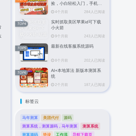
捡，小白轻松入门，手机即
可完成全部操作，日入
4个月前
284人已阅读
300+，轻松副业【揭秘】
实时抓取美区苹果id可下载
TOP4
合
小火箭
体
9个月前
243人已阅读
最新在线客服系统源码
TOP5
8个月前
202人已阅读
AI+本地算法 新版本测算系
TOP6
统
2个月前
187人已阅读
标签云
马年测算
美团代付
源码
测算系统，测算源码，马年测算
测算系统
测算源码
毕设
工作流
导航下载页