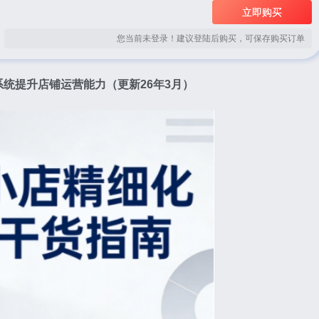
立即购买
您当前未登录！建议登陆后购买，可保存购买订单
统提升店铺运营能力（更新26年3月）