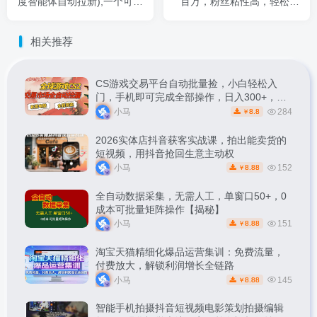
度智能体自动拉新),一个可以
百万，粉丝粘性高，轻松实
长期深耕、持续复利的项目
现流量变现，适合新手小
白，全套流程玩法解析
相关推荐
CS游戏交易平台自动批量捡，小白轻松入
门，手机即可完成全部操作，日入300+，轻
松副业【揭秘】
小马
284
8.8
￥
2026实体店抖音获客实战课，拍出能卖货的
短视频，用抖音抢回生意主动权
小马
152
8.88
￥
全自动数据采集，无需人工，单窗口50+，0
成本可批量矩阵操作【揭秘】
小马
151
8.88
￥
淘宝天猫精细化爆品运营集训：免费流量，
付费放大，解锁利润增长全链路
小马
145
8.88
￥
智能手机拍摄抖音短视频电影策划拍摄编辑