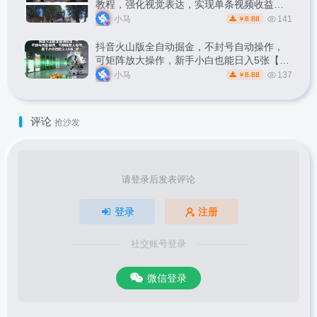
教程，强化视觉表达，实现单条视频收益破
1k
小马
141
8.88
￥
抖音火山版全自动掘金，不封号自动操作，
可矩阵放大操作，新手小白也能日入5张【揭
秘】
小马
137
8.88
￥
评论
抢沙发
请登录后发表评论
登录
注册
社交账号登录
微信登录