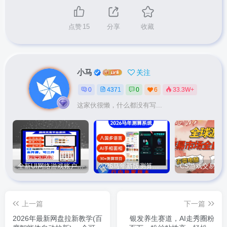
点赞
15
分享
收藏
小马
关注
0
4371
0
6
33.3W+
这家伙很懒，什么都没有写...
全新UI网络游戏账户交易平台系统 全开源版本
2026马年新版测算系统源码
上一篇
下一篇
2026年最新网盘拉新教学(百
银发养生赛道，AI走秀圈粉