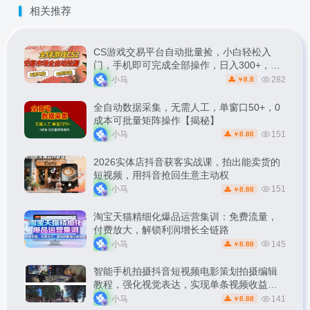
相关推荐
CS游戏交易平台自动批量捡，小白轻松入
门，手机即可完成全部操作，日入300+，轻
松副业【揭秘】
小马
282
8.8
￥
全自动数据采集，无需人工，单窗口50+，0
成本可批量矩阵操作【揭秘】
小马
151
8.88
￥
2026实体店抖音获客实战课，拍出能卖货的
短视频，用抖音抢回生意主动权
小马
151
8.88
￥
淘宝天猫精细化爆品运营集训：免费流量，
付费放大，解锁利润增长全链路
小马
145
8.88
￥
智能手机拍摄抖音短视频电影策划拍摄编辑
教程，强化视觉表达，实现单条视频收益破
1k
小马
141
8.88
￥