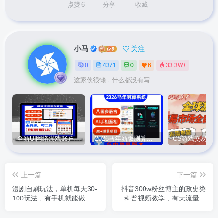
点赞
6
分享
收藏
小马
关注
0
4371
0
6
33.3W+
这家伙很懒，什么都没有写...
全新UI网络游戏账户交易平台系统 全开源版本
2026马年新版测算系统源码
上一篇
下一篇
漫剧自刷玩法，单机每天30-
抖音300w粉丝博主的政史类
100玩法，有手机就能做，
科普视频教学，有大流量扶
可矩阵放大【揭秘】
持，拿伙伴伙伴+精选独家双
份收益