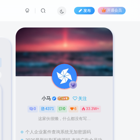
发布
开通会员
小马
关注
0
4371
0
6
33.3W+
这家伙很懒，什么都没有写...
个人企业案件查询系统无加密源码