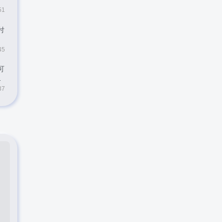
51
付
45
可
37