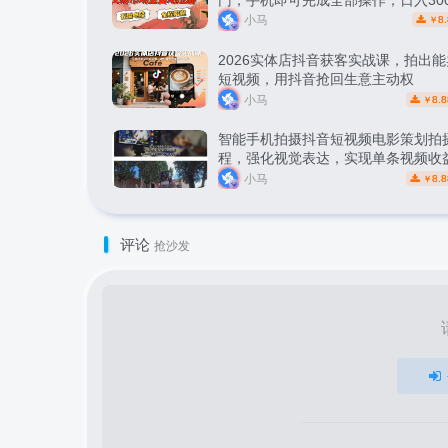
松副业【揭秘】
小马
8.
￥
2026实体店抖音获客实战课，拍出
短视频，用抖音抢回生意主动权
小马
8.8
￥
智能手机拍摄抖音短视频电影策划拍
程，强化视觉表达，实现单条视频收益
小马
8.8
￥
评论
抢沙发