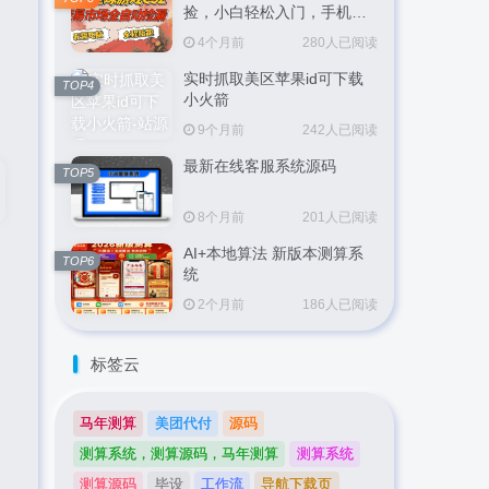
捡，小白轻松入门，手机即
可完成全部操作，日入
4个月前
280人已阅读
300+，轻松副业【揭秘】
实时抓取美区苹果id可下载
TOP4
小火箭
9个月前
242人已阅读
最新在线客服系统源码
TOP5
8个月前
201人已阅读
AI+本地算法 新版本测算系
TOP6
统
2个月前
186人已阅读
标签云
马年测算
美团代付
源码
测算系统，测算源码，马年测算
测算系统
测算源码
毕设
工作流
导航下载页