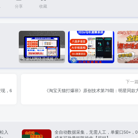
1
分享
收藏
全新UI网络游戏账户交易平台系统 全开源版本
2026马年新版测算系统源码
下一
现，6
《淘宝天猫打爆班》原创技术第79期：明星同款
松入
全自动数据采集，无需人工，单窗口50+，0
0+，轻
成本可批量矩阵操作【揭秘】