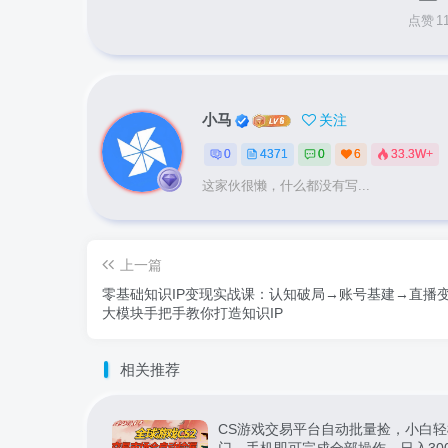
点赞
1
小马
关注
0
4371
0
6
33.3W+
这家伙很懒，什么都没有写...
上一篇
零基础知识IP变现实战课：认知破局→账号基建→直播变
大模块手把手教你打造知识IP
相关推荐
CS游戏交易平台自动批量捡，小白轻
门，手机即可完成全部操作，日入30