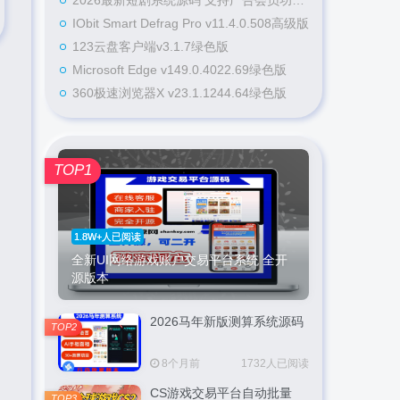
2026最新短剧系统源码 支持广告会员功能齐全短剧源码
IObit Smart Defrag Pro v11.4.0.508高级版
123云盘客户端v3.1.7绿色版
Microsoft Edge v149.0.4022.69绿色版
360极速浏览器X v23.1.1244.64绿色版
TOP1
1.8W+人已阅读
全新UI网络游戏账户交易平台系统 全开
源版本
2026马年新版测算系统源码
TOP2
8个月前
1732人已阅读
CS游戏交易平台自动批量
TOP3