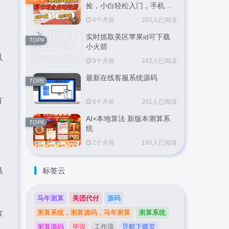
捡，小白轻松入门，手机即
可完成全部操作，日入
4个月前
282人已阅读
300+，轻松副业【揭秘】
实时抓取美区苹果id可下载
TOP4
小火箭
以
9个月前
242人已阅读
最新在线客服系统源码
TOP5
有
8个月前
201人已阅读
AI+本地算法 新版本测算系
TOP6
统
2个月前
186人已阅读
电
标签云
马年测算
美团代付
源码
放
测算系统，测算源码，马年测算
测算系统
测算源码
毕设
工作流
导航下载页