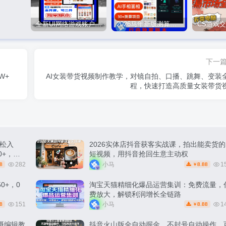
全新UI网络游戏账户交易平台系统 全开源版本
2026马年新版测算系统源码
下一
W+
AI女装带货视频制作教学，对镜自拍、口播、跳舞、变装
程，快速打造高质量女装带货
松入
2026实体店抖音获客实战课，拍出能卖货的
0+，轻
短视频，用抖音抢回生意主动权
282
小马
1
8
8.88
￥
0+，0
淘宝天猫精细化爆品运营集训：免费流量，
费放大，解锁利润增长全链路
151
小马
1
8
8.88
￥
摄编辑教
抖音火山版全自动掘金，不封号自动操作，