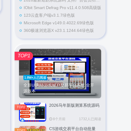
2026最新短剧系统源码 支持广告会员功能齐全短剧源码
IObit Smart Defrag Pro v11.4.0.508高级版
123云盘客户端v3.1.7绿色版
Microsoft Edge v149.0.4022.69绿色版
360极速浏览器X v23.1.1244.64绿色版
TOP1
1.8W+人已阅读
全新UI网络游戏账户交易平台系统 全开
源版本
2026马年新版测算系统源码
TOP2
8个月前
1732人已阅读
CS游戏交易平台自动批量
TOP3