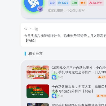
0
4371
0
6
33.3W+
这家伙很懒，什么都没有写...
上一篇
今日头条AI托管躺賺计划，你出账号我运营，月入最高1
【揭秘】
相关推荐
CS游戏交易平台自动批量捡，小白轻
门，手机即可完成全部操作，日入30
松副业【揭秘】
小马
8.
￥
全自动数据采集，无需人工，单窗口5
成本可批量矩阵操作【揭秘】
小马
8.8
￥
智能手机拍摄抖音短视频电影策划拍