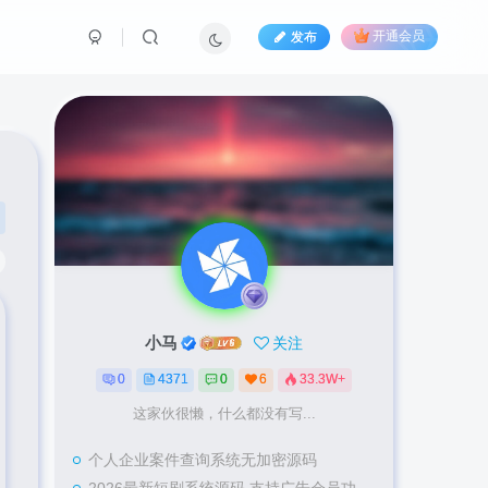
发布
开通会员
小马
关注
0
4371
0
6
33.3W+
这家伙很懒，什么都没有写...
个人企业案件查询系统无加密源码