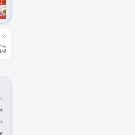
CS游戏交易平台自动批量捡，小白轻松入门，手机即可完成全部操作，日入300+，轻松副业【揭秘】
实时抓取美区苹果id可下载小火箭
最新在线客服系统源码
篇
全流
视频
51
付
45
可