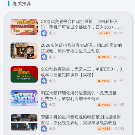
相关推荐
CS游戏交易平台自动批量捡，小白轻松入
门，手机即可完成全部操作，日入300+，轻
松副业【揭秘】
小马
285
8.8
￥
2026实体店抖音获客实战课，拍出能卖货的
短视频，用抖音抢回生意主动权
小马
152
8.88
￥
全自动数据采集，无需人工，单窗口50+，0
成本可批量矩阵操作【揭秘】
小马
152
8.88
￥
淘宝天猫精细化爆品运营集训：免费流量，
付费放大，解锁利润增长全链路
小马
145
8.88
￥
智能手机拍摄抖音短视频电影策划拍摄编辑
教程，强化视觉表达，实现单条视频收益破
1k
小马
143
8.88
￥