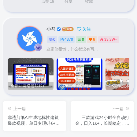
点赞
19
分享
收藏
小马
关注
0
4370
0
6
33.3W+
这家伙很懒，什么都没有写...
全新UI网络游戏账户交易平台系统 全开源版本
2026马年新版测算系统源码
上一篇
下一篇
非遗剪纸AI生成地标性建筑
三款游戏24小时全自动打
爆款视频，单日变现6张+，
金，日入1k+，长期稳定，绿
0基础小白轻松上手，操作简
色稳定【揭秘】
单