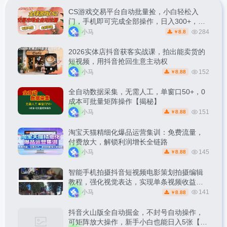
CS游戏交易平台自动批量捡，小白轻松入
门，手机即可完成全部操作，日入300+，轻
松副业【揭秘】
小马
284
8.8
￥
2026实体店抖音获客实战课，拍出能卖货的
短视频，用抖音抢回生意主动权
小马
152
8.88
￥
全自动数据采集，无需人工，单窗口50+，0
成本可批量矩阵操作【揭秘】
小马
151
8.88
￥
淘宝天猫精细化爆品运营集训：免费流量，
付费放大，解锁利润增长全链路
小马
145
8.88
￥
智能手机拍摄抖音短视频电影策划拍摄编辑
教程，强化视觉表达，实现单条视频收益破
1k
小马
141
8.88
￥
抖音火山版全自动掘金，不封号自动操作，
可矩阵放大操作，新手小白也能日入5张【揭