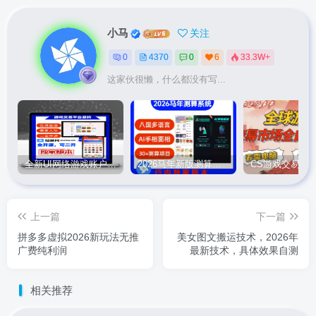
小马
关注
0
4370
0
6
33.3W+
这家伙很懒，什么都没有写...
全新UI网络游戏账户交易平台系统 全开源版本
2026马年新版测算系统源码
上一篇
下一篇
拼多多虚拟2026新玩法无推
美女图文搬运技术，2026年
广费纯利润
最新技术，具体效果自测
相关推荐