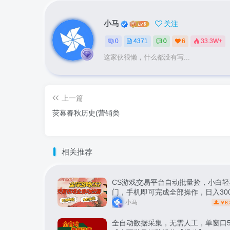
小马
关注
0
4371
0
6
33.3W+
这家伙很懒，什么都没有写...
上一篇
荧幕春秋历史(营销类
相关推荐
CS游戏交易平台自动批量捡，小白轻
门，手机即可完成全部操作，日入30
松副业【揭秘】
小马
8.
￥
全自动数据采集，无需人工，单窗口5