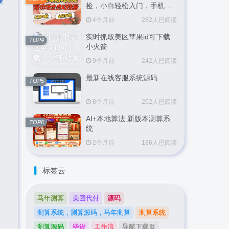
捡，小白轻松入门，手机即
可完成全部操作，日入
4个月前
282人已阅读
300+，轻松副业【揭秘】
实时抓取美区苹果id可下载
TOP4
小火箭
9个月前
242人已阅读
最新在线客服系统源码
TOP5
8个月前
202人已阅读
AI+本地算法 新版本测算系
TOP6
统
2个月前
186人已阅读
标签云
马年测算
美团代付
源码
测算系统，测算源码，马年测算
测算系统
测算源码
毕设
工作流
导航下载页