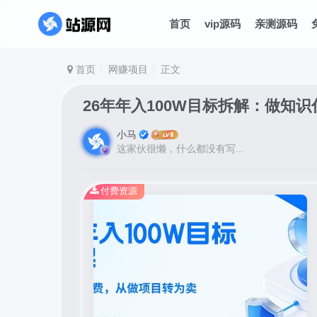
首页
vip源码
亲测源码
首页
网赚项目
正文
26年年入100W目标拆解：做知
小马
这家伙很懒，什么都没有写...
付费资源