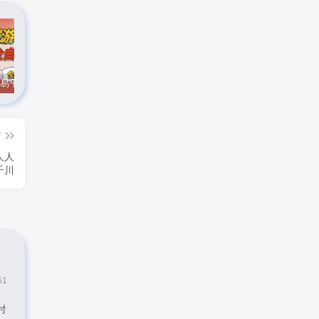
CS游戏交易平台自动批量捡，小白轻松入门，手机即可完成全部操作，日入300+，轻松副业【揭秘】
实时抓取美区苹果id可下载小火箭
最新在线客服系统源码
篇
人人
千川
51
付