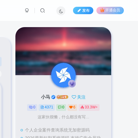
发布
开通会员
小马
关注
0
4371
0
6
33.3W+
这家伙很懒，什么都没有写...
个人企业案件查询系统无加密源码