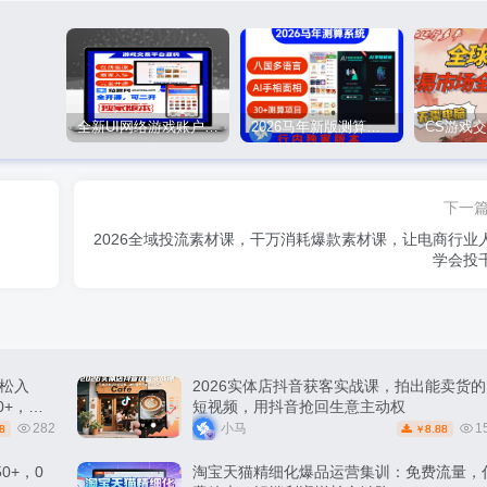
全新UI网络游戏账户交易平台系统 全开源版本
2026马年新版测算系统源码
下一
2026全域投流素材课，干万消耗爆款素材课，让电商行业
学会投
松入
2026实体店抖音获客实战课，拍出能卖货的
0+，轻
短视频，用抖音抢回生意主动权
282
小马
1
8
8.88
￥
0+，0
淘宝天猫精细化爆品运营集训：免费流量，