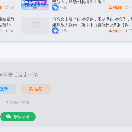
费放大，解锁利润增长全链路
151
小马
1
8
8.88
￥
摄编辑教
抖音火山版全自动掘金，不封号自动操作，
破1k
矩阵放大操作，新手小白也能日入5张【揭
秘】
141
小马
1
8
8.88
￥
请登录后发表评论
登录
注册
社交账号登录
微信登录