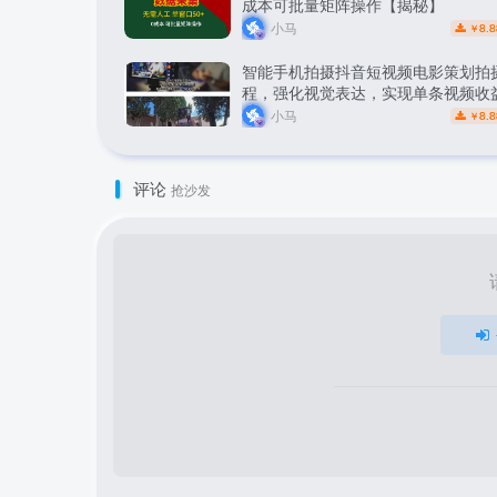
成本可批量矩阵操作【揭秘】
小马
8.8
￥
智能手机拍摄抖音短视频电影策划拍
程，强化视觉表达，实现单条视频收益
小马
8.8
￥
评论
抢沙发