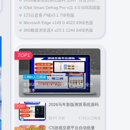
2026最新短剧系统源码 支持广告会员功能齐全短剧源码
IObit Smart Defrag Pro v11.4.0.508高级版
123云盘客户端v3.1.7绿色版
Microsoft Edge v149.0.4022.69绿色版
360极速浏览器X v23.1.1244.64绿色版
TOP1
1.8W+人已阅读
全新UI网络游戏账户交易平台系统 全开
源版本
2026马年新版测算系统源码
TOP2
8个月前
1732人已阅读
CS游戏交易平台自动批量
TOP3