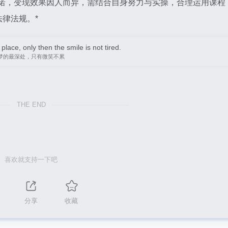
承诺，变现效果因人而异，需结合自身努力与实操，合理运用课程
律法规。*
ace, only then the smile is not tired.
梦的最深处，只有微笑不累
THE END
喜欢就支持一下吧
分享
收藏