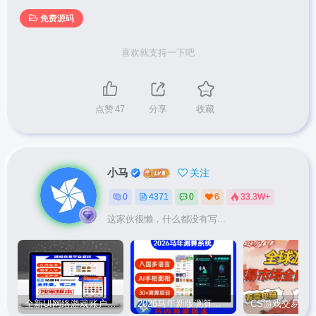
免费源码
喜欢就支持一下吧
点赞
47
分享
收藏
小马
关注
0
4371
0
6
33.3W+
这家伙很懒，什么都没有写...
全新UI网络游戏账户交易平台系统 全开源版本
2026马年新版测算系统源码