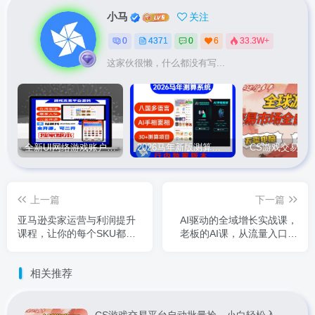
小马
关注
0
4371
0
6
33.3W+
这家伙很懒，什么都没有写...
全新UI网络游戏账户交易平台系统 全开源版本
2026马年新版测算系统源码
上一篇
下一篇
亚马逊卖家运营与利润提升
AI驱动的全域增长实战课，
课程，让你的每个SKU都成
老板的AI课，从流量入口到
为爆款，让你的亚马逊利润
私域闭环AI赋能组织进化
一路飙升（更新26年3月）
（26年3月12-14日）
相关推荐