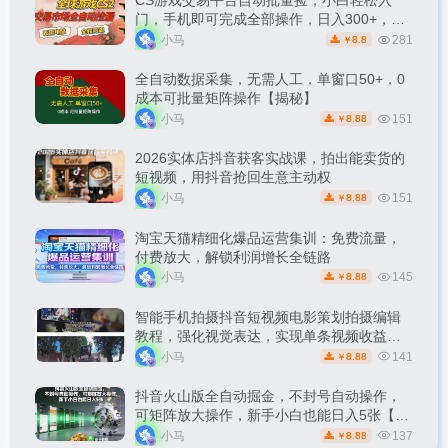
CS游戏交易平台自动批量捡，小白轻松入
门，手机即可完成全部操作，日入300+，轻
松副业【揭秘】
小马
281
8.8
￥
全自动数据采集，无需人工，单窗口50+，0
成本可批量矩阵操作【揭秘】
小马
151
8.88
￥
2026实体店抖音获客实战课，拍出能卖货的
短视频，用抖音抢回生意主动权
小马
151
8.88
￥
淘宝天猫精细化爆品运营集训：免费流量，
付费放大，解锁利润增长全链路
小马
145
8.88
￥
智能手机拍摄抖音短视频电影策划拍摄编辑
教程，强化视觉表达，实现单条视频收益破
1k
小马
141
8.88
￥
抖音火山版全自动掘金，不封号自动操作，
可矩阵放大操作，新手小白也能日入5张【揭
秘】
小马
137
8.88
￥