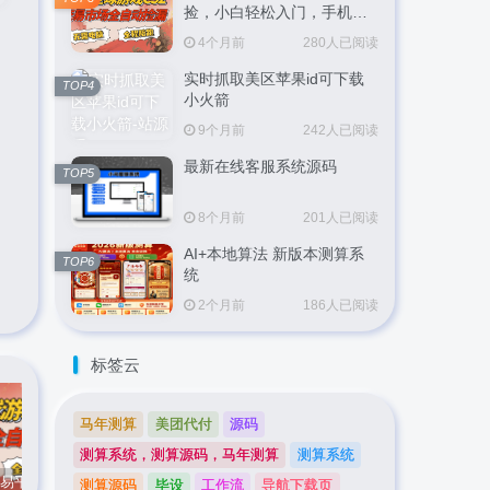
捡，小白轻松入门，手机即
可完成全部操作，日入
4个月前
280人已阅读
300+，轻松副业【揭秘】
实时抓取美区苹果id可下载
TOP4
小火箭
9个月前
242人已阅读
最新在线客服系统源码
TOP5
8个月前
201人已阅读
AI+本地算法 新版本测算系
TOP6
统
2个月前
186人已阅读
标签云
马年测算
美团代付
源码
测算系统，测算源码，马年测算
测算系统
CS游戏交易平台自动批量捡，小白轻松入门，手机即可完成全部操作，日入300+，轻松副业【揭秘】
实时抓取美区苹果id可下载小火箭
最新在线客服系统源码
测算源码
毕设
工作流
导航下载页