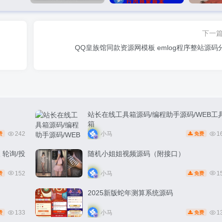
下一
QQ皇族馆同款资源网模板 emlog程序整站源码
站长在线工具箱源码/编程助手源码/WEB工
箱
242
小马
1
费
免费
 轮询/投
随机小姐姐视频源码（附接口）
152
小马
1
费
免费
2025新版蛇年测算系统源码
133
小马
1
费
免费