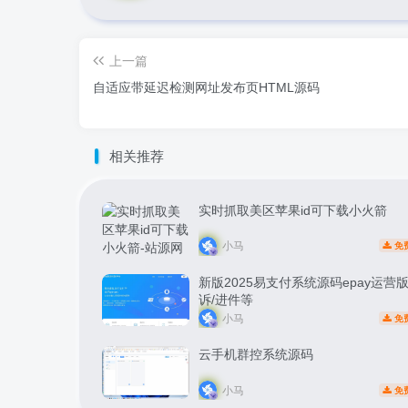
上一篇
自适应带延迟检测网址发布页HTML源码
相关推荐
实时抓取美区苹果id可下载小火箭
小马
免
新版2025易支付系统源码epay运营版
诉/进件等
小马
免
云手机群控系统源码
小马
免