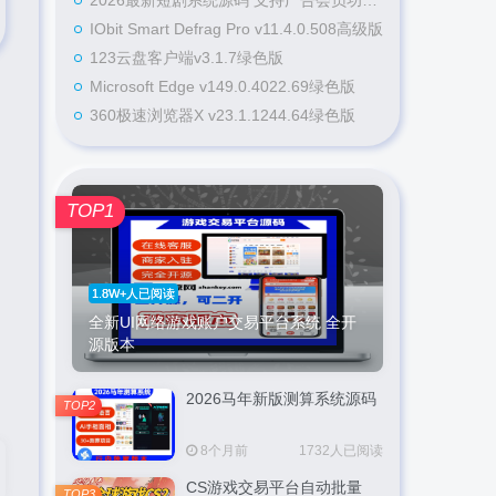
2026最新短剧系统源码 支持广告会员功能齐全短剧源码
IObit Smart Defrag Pro v11.4.0.508高级版
123云盘客户端v3.1.7绿色版
Microsoft Edge v149.0.4022.69绿色版
360极速浏览器X v23.1.1244.64绿色版
TOP1
1.8W+人已阅读
全新UI网络游戏账户交易平台系统 全开
源版本
2026马年新版测算系统源码
TOP2
8个月前
1732人已阅读
CS游戏交易平台自动批量
TOP3