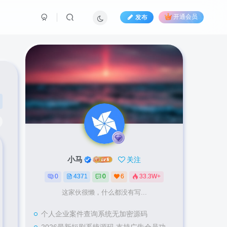
发布
开通会员
小马
关注
0
4371
0
6
33.3W+
这家伙很懒，什么都没有写...
个人企业案件查询系统无加密源码