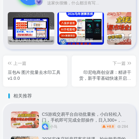
这家伙很懒，什么都没有写...
全新UI网络游戏账户交易平台系统 全开源版本
2026马年新版测算系统源码
上一篇
下一篇
豆包Ai 图片批量去水印工具
印尼电商创业课：精讲干
v1.0.0
货，新手零基础快速开启跨
境生意
相关推荐
CS游戏交易平台自动批量捡，小白轻松入
门，手机即可完成全部操作，日入300+，轻
松副业【揭秘】
小马
284
8.8
￥
2026实体店抖音获客实战课，拍出能卖货的