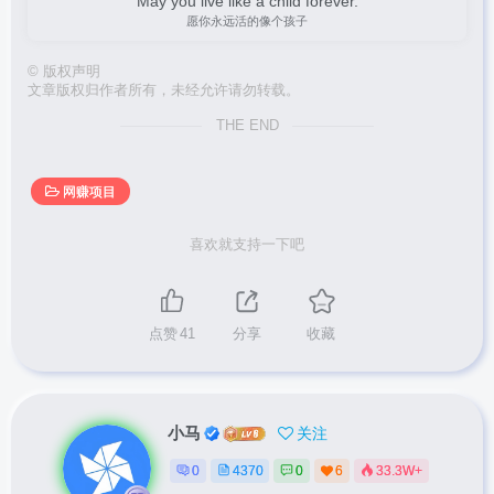
May you live like a child forever.
愿你永远活的像个孩子
©
版权声明
文章版权归作者所有，未经允许请勿转载。
THE END
网赚项目
喜欢就支持一下吧
点赞
41
分享
收藏
小马
关注
0
4370
0
6
33.3W+