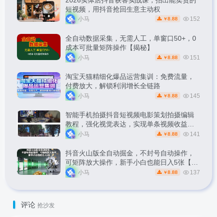
短视频，用抖音抢回生意主动权
小马
152
8.88
￥
全自动数据采集，无需人工，单窗口50+，0
成本可批量矩阵操作【揭秘】
小马
151
8.88
￥
淘宝天猫精细化爆品运营集训：免费流量，
付费放大，解锁利润增长全链路
小马
145
8.88
￥
智能手机拍摄抖音短视频电影策划拍摄编辑
教程，强化视觉表达，实现单条视频收益破
1k
小马
141
8.88
￥
抖音火山版全自动掘金，不封号自动操作，
可矩阵放大操作，新手小白也能日入5张【揭
秘】
小马
137
8.88
￥
评论
抢沙发