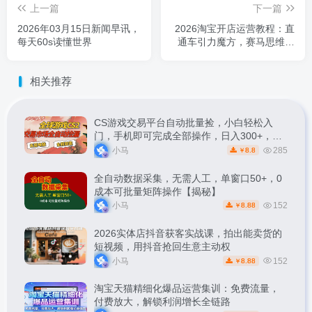
上一篇
下一篇
2026年03月15日新闻早讯，
2026淘宝开店运营教程：直
每天60s读懂世界
通车引力魔方，赛马思维爆
款实操
相关推荐
CS游戏交易平台自动批量捡，小白轻松入
门，手机即可完成全部操作，日入300+，轻
松副业【揭秘】
小马
285
8.8
￥
全自动数据采集，无需人工，单窗口50+，0
成本可批量矩阵操作【揭秘】
小马
152
8.88
￥
2026实体店抖音获客实战课，拍出能卖货的
短视频，用抖音抢回生意主动权
小马
152
8.88
￥
淘宝天猫精细化爆品运营集训：免费流量，
付费放大，解锁利润增长全链路