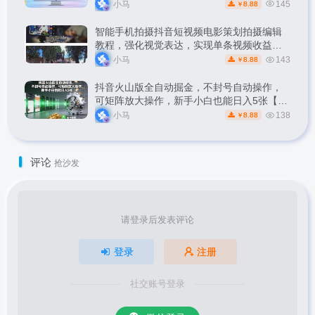
小马
145
8.88
￥
智能手机拍摄抖音短视频电影策划拍摄编辑
教程，强化视觉表达，实现单条视频收益破
1k
小马
143
8.88
￥
抖音火山版全自动掘金，不封号自动操作，
可矩阵放大操作，新手小白也能日入5张【揭
秘】
小马
138
8.88
￥
评论
抢沙发
请登录后发表评论
登录
注册
社交账号登录