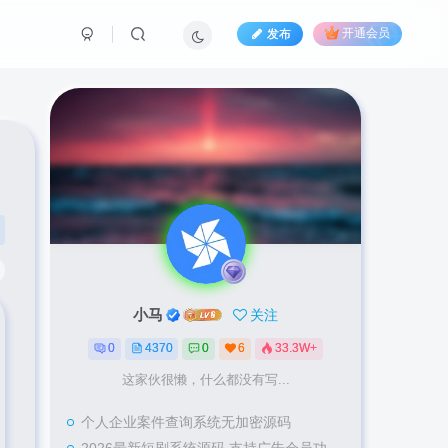
发布
开通会员
：
小马
关注
0
4370
0
6
33.3W+
这家伙很懒，什么都没有写...
个人企业案件查询系统无加密源码