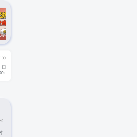
CS游戏交易平台自动批量捡，小白轻松入门，手机即可完成全部操作，日入300+，轻松副业【揭秘】
实时抓取美区苹果id可下载小火箭
最新在线客服系统源码
篇
，日
00+
52
付