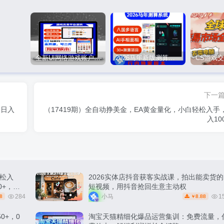
全新UI网络游戏账户交易平台系统 全开源版本
2026马年新版测算系统源码
下一
家日入
（17419期）全自动挣美金，EA黄金量化，小白轻松入手
入10
松入
2026实体店抖音获客实战课，拍出能卖货的
0+，轻
短视频，用抖音抢回生意主动权
284
小马
1
8
8.88
￥
0+，0
淘宝天猫精细化爆品运营集训：免费流量，