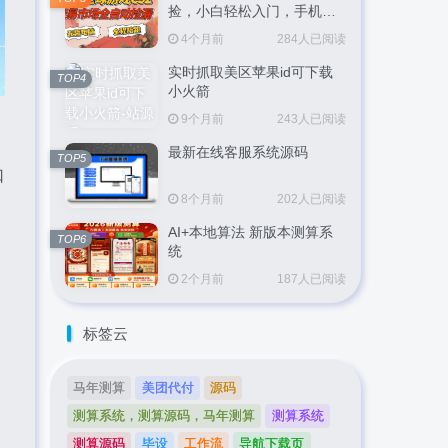
捡，小白轻松入门，手机即
可完成全部操作，日入
4个月前
284人已阅读
300+，轻松副业【揭秘】
实时抓取美区苹果id可下载
TOP4
小火箭
9个月前
243人已阅读
最新在线客服系统源码
TOP5
口
8个月前
202人已阅读
AI+本地算法 新版本测算系
TOP6
统
2个月前
187人已阅读
标签云
马年测算
美团代付
源码
测算系统，测算源码，马年测算
测算系统
测算源码
毕设
工作流
导航下载页