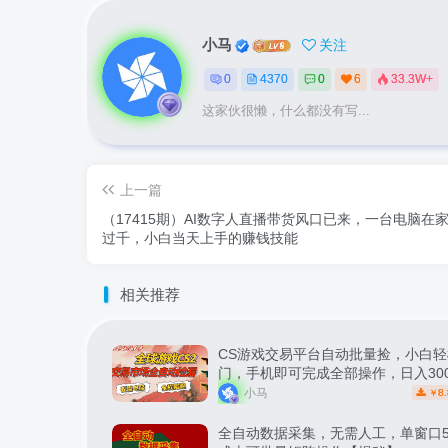
小马
关注
0
4370
0
6
33.3W+
这家伙很懒，什么都没有写...
上一篇
（17415期）AI数字人直播带货风口已来，一台电脑在
过千，小白当天上手的赚钱技能
相关推荐
CS游戏交易平台自动批量捡，小白轻
门，手机即可完成全部操作，日入30
松副业【揭秘】
小马
8.
￥
全自动数据采集，无需人工，单窗口5