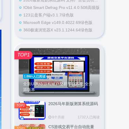
2026最新短剧系统源码 支持广告会员功能齐全短剧源码
IObit Smart Defrag Pro v11.4.0.508高级版
123云盘客户端v3.1.7绿色版
Microsoft Edge v149.0.4022.69绿色版
360极速浏览器X v23.1.1244.64绿色版
TOP1
1.8W+人已阅读
全新UI网络游戏账户交易平台系统 全开
源版本
2026马年新版测算系统源码
TOP2
8个月前
1732人已阅读
CS游戏交易平台自动批量
TOP3