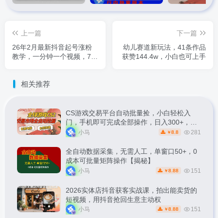
上一篇
下一篇
26年2月最新抖音起号涨粉
幼儿赛道新玩法，41条作品
教学，一分钟一个视频，7天
获赞144.4w，小白也可上手
上万粉，外面收费288
相关推荐
CS游戏交易平台自动批量捡，小白轻松入
门，手机即可完成全部操作，日入300+，轻
松副业【揭秘】
小马
281
8.8
￥
全自动数据采集，无需人工，单窗口50+，0
成本可批量矩阵操作【揭秘】
小马
151
8.88
￥
2026实体店抖音获客实战课，拍出能卖货的
短视频，用抖音抢回生意主动权
小马
151
8.88
￥