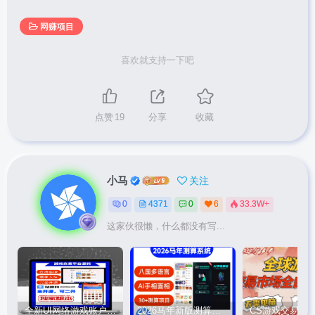
网赚项目
喜欢就支持一下吧
点赞
19
分享
收藏
小马
关注
0
4371
0
6
33.3W+
这家伙很懒，什么都没有写...
全新UI网络游戏账户交易平台系统 全开源版本
2026马年新版测算系统源码