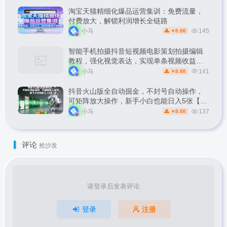
淘宝天猫精细化爆品运营集训：免费流量，
付费放大，解锁利润增长全链路
小马
145
8.88
￥
智能手机拍摄抖音短视频电影策划拍摄编辑
教程，强化视觉表达，实现单条视频收益破
1k
小马
141
8.88
￥
抖音火山版全自动掘金，不封号自动操作，
可矩阵放大操作，新手小白也能日入5张【揭
秘】
小马
137
8.88
￥
评论
抢沙发
请登录后发表评论
登录
注册