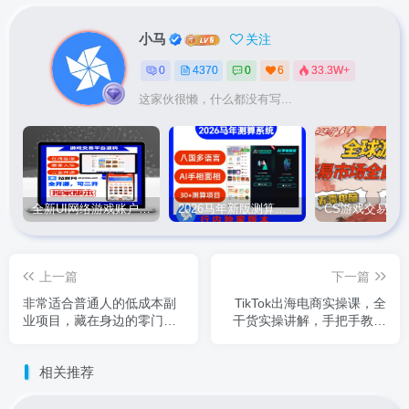
小马
关注
0
4370
0
6
33.3W+
这家伙很懒，什么都没有写...
全新UI网络游戏账户交易平台系统 全开源版本
2026马年新版测算系统源码
上一篇
下一篇
非常适合普通人的低成本副
TikTok出海电商实操课，全
业项目，藏在身边的零门槛
干货实操讲解，手把手教你
商机，小白也能上手月入过
做好TK跨境电商
万
相关推荐