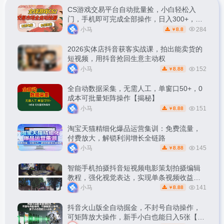
CS游戏交易平台自动批量捡，小白轻松入
门，手机即可完成全部操作，日入300+，轻
松副业【揭秘】
小马
284
8.8
￥
2026实体店抖音获客实战课，拍出能卖货的
短视频，用抖音抢回生意主动权
小马
152
8.88
￥
全自动数据采集，无需人工，单窗口50+，0
成本可批量矩阵操作【揭秘】
小马
151
8.88
￥
淘宝天猫精细化爆品运营集训：免费流量，
付费放大，解锁利润增长全链路
小马
145
8.88
￥
智能手机拍摄抖音短视频电影策划拍摄编辑
教程，强化视觉表达，实现单条视频收益破
1k
小马
141
8.88
￥
抖音火山版全自动掘金，不封号自动操作，
可矩阵放大操作，新手小白也能日入5张【揭