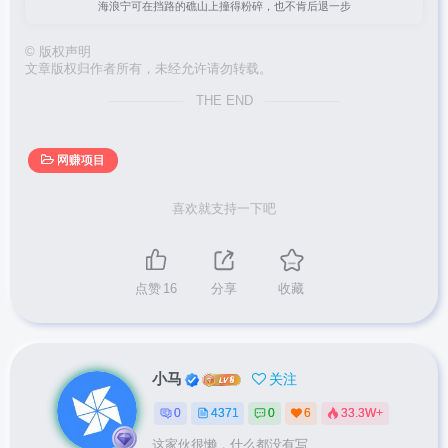
海浪宁可在挡路的礁山上撞得粉碎，也不肯后退一步
©
版权声明
文章版权归作者所有，未经允许请勿转载。
THE END
网赚项目
喜欢就支持一下吧
点赞
16
分享
收藏
小马
关注
0
4371
0
6
33.3W+
这家伙很懒，什么都没有写...