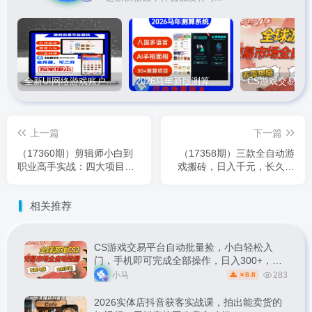
全新UI网络游戏账户交易平台系统 全开源版本
2026马年新版测算系统源码
上一篇
下一篇
（17360期）剪辑师小白到
（17358期）三款全自动游
职业高手实战：四大项目实
戏搬砖，日入千元，长久玩
操、就业指导，零基础转
法，长期稳定的副业项目！
型，助力实现月薪8000+
相关推荐
CS游戏交易平台自动批量捡，小白轻松入
门，手机即可完成全部操作，日入300+，轻
松副业【揭秘】
小马
283
8.8
￥
2026实体店抖音获客实战课，拍出能卖货的