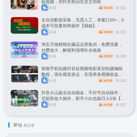
短视频，用抖音抢回生意主动权
小马
152
8.88
￥
全自动数据采集，无需人工，单窗口50+，0
成本可批量矩阵操作【揭秘】
小马
151
8.88
￥
淘宝天猫精细化爆品运营集训：免费流量，
付费放大，解锁利润增长全链路
小马
145
8.88
￥
智能手机拍摄抖音短视频电影策划拍摄编辑
教程，强化视觉表达，实现单条视频收益破
1k
小马
141
8.88
￥
抖音火山版全自动掘金，不封号自动操作，
可矩阵放大操作，新手小白也能日入5张【揭
秘】
小马
137
8.88
￥
评论
抢沙发