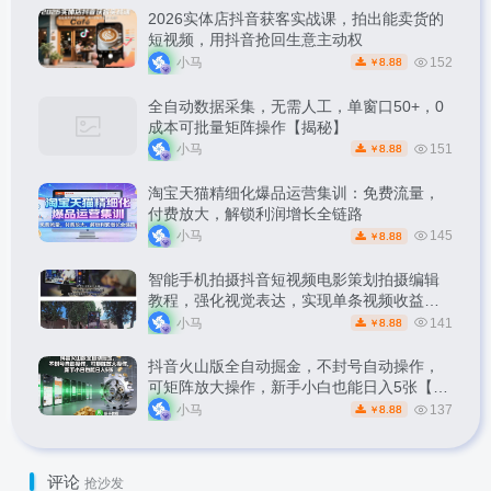
2026实体店抖音获客实战课，拍出能卖货的
短视频，用抖音抢回生意主动权
小马
152
8.88
￥
全自动数据采集，无需人工，单窗口50+，0
成本可批量矩阵操作【揭秘】
小马
151
8.88
￥
淘宝天猫精细化爆品运营集训：免费流量，
付费放大，解锁利润增长全链路
小马
145
8.88
￥
智能手机拍摄抖音短视频电影策划拍摄编辑
教程，强化视觉表达，实现单条视频收益破
1k
小马
141
8.88
￥
抖音火山版全自动掘金，不封号自动操作，
可矩阵放大操作，新手小白也能日入5张【揭
秘】
小马
137
8.88
￥
评论
抢沙发