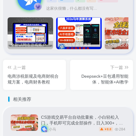
这家伙很懒，什么都没有写...
全新UI网络游戏账户交易平台系统 全开源版本
2026马年新版测算系统源码
上一篇
下一篇
电商涉税新规及电商财税合
Deepseck+豆包通用智能
规方案，电商财务教程
体，智能体+AI教学
相关推荐
CS游戏交易平台自动批量捡，小白轻松入
门，手机即可完成全部操作，日入300+，轻
松副业【揭秘】
小马
284
8.8
￥