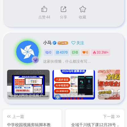
点赞
44
分享
收藏
小马
关注
0
4370
0
6
33.3W+
这家伙很懒，什么都没有写...
全新UI网络游戏账户交易平台系统 全开源版本
2026马年新版测算系统源码
上一篇
下一篇
中学校园视频剪辑脚本教
全域千川线下课12月28号，