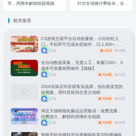
学，用脚本解锁校园视频的
针对全域微付费板块，全域
无限可能
下的主播运营调整，全域怎
么起号稳号放量
相关推荐
CS游戏交易平台自动批量捡，小白轻松入
门，手机即可完成全部操作，日入300+，轻
松副业【揭秘】
小马
285
8.8
￥
全自动数据采集，无需人工，单窗口50+，0
成本可批量矩阵操作【揭秘】
小马
152
8.88
￥
2026实体店抖音获客实战课，拍出能卖货的
短视频，用抖音抢回生意主动权
小马
152
8.88
￥
淘宝天猫精细化爆品运营集训：免费流量，
付费放大，解锁利润增长全链路
小马
145
8.88
￥
智能手机拍摄抖音短视频电影策划拍摄编辑