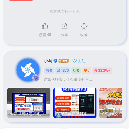
喜欢就支持一下吧
点赞
48
分享
收藏
小马
关注
0
4370
0
6
33.3W+
这家伙很懒，什么都没有写...
全新UI网络游戏账户交易平台系统 全开源版本
2026马年新版测算系统源码