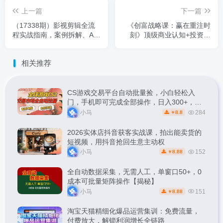
上一篇
下一篇
（17338期）影视剪辑全流
《创富战略课：赢在重注时
程实战指南，案例拆解、AI
刻》顶级商业认知+投资逻
工具应用、专业调色，零基
辑，解锁跨越周期搞钱能力
础到专业，月接单收入2万+
相关推荐
CS游戏交易平台自动批量捡，小白轻松入
门，手机即可完成全部操作，日入300+，轻
松副业【揭秘】
小马
284
8.8
￥
2026实体店抖音获客实战课，拍出能卖货的
短视频，用抖音抢回生意主动权
小马
152
8.88
￥
全自动数据采集，无需人工，单窗口50+，0
成本可批量矩阵操作【揭秘】
小马
151
8.88
￥
淘宝天猫精细化爆品运营集训：免费流量，
付费放大，解锁利润增长全链路