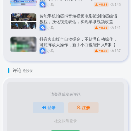
小马
145
8.88
￥
智能手机拍摄抖音短视频电影策划拍摄编辑
教程，强化视觉表达，实现单条视频收益破
1k
小马
141
8.88
￥
抖音火山版全自动掘金，不封号自动操作，
可矩阵放大操作，新手小白也能日入5张【揭
秘】
小马
137
8.88
￥
评论
抢沙发
请登录后发表评论
登录
注册
社交账号登录