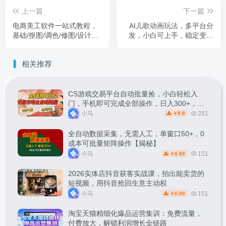
上一篇
下一篇
电商美工软件一站式教程，
AI儿歌动画玩法，多平台分
基础/抠图/调色/修图/设计，
发，小白可上手，稳定变现
店铺产品精装修
超轻松
相关推荐
CS游戏交易平台自动批量捡，小白轻松入
门，手机即可完成全部操作，日入300+，轻
松副业【揭秘】
小马
281
8.8
￥
全自动数据采集，无需人工，单窗口50+，0
成本可批量矩阵操作【揭秘】
小马
151
8.88
￥
2026实体店抖音获客实战课，拍出能卖货的
短视频，用抖音抢回生意主动权
小马
151
8.88
￥
淘宝天猫精细化爆品运营集训：免费流量，
付费放大，解锁利润增长全链路