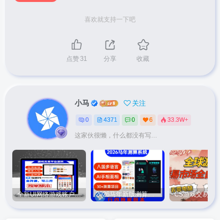
喜欢就支持一下吧
点赞
31
分享
收藏
小马
关注
0
4371
0
6
33.3W+
这家伙很懒，什么都没有写...
全新UI网络游戏账户交易平台系统 全开源版本
2026马年新版测算系统源码