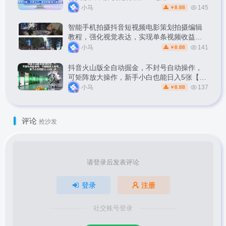
小马
145
8.88
￥
智能手机拍摄抖音短视频电影策划拍摄编辑
教程，强化视觉表达，实现单条视频收益破
1k
小马
141
8.88
￥
抖音火山版全自动掘金，不封号自动操作，
可矩阵放大操作，新手小白也能日入5张【揭
秘】
小马
137
8.88
￥
评论
抢沙发
请登录后发表评论
登录
注册
社交账号登录