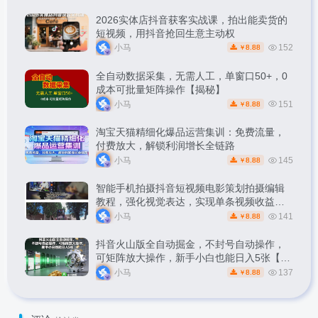
2026实体店抖音获客实战课，拍出能卖货的
短视频，用抖音抢回生意主动权
小马
152
8.88
￥
全自动数据采集，无需人工，单窗口50+，0
成本可批量矩阵操作【揭秘】
小马
151
8.88
￥
淘宝天猫精细化爆品运营集训：免费流量，
付费放大，解锁利润增长全链路
小马
145
8.88
￥
智能手机拍摄抖音短视频电影策划拍摄编辑
教程，强化视觉表达，实现单条视频收益破
1k
小马
141
8.88
￥
抖音火山版全自动掘金，不封号自动操作，
可矩阵放大操作，新手小白也能日入5张【揭
秘】
小马
137
8.88
￥