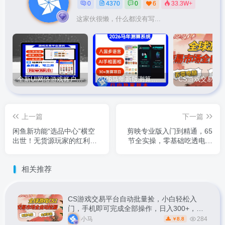
0
4370
0
6
33.3W+
这家伙很懒，什么都没有写...
全新UI网络游戏账户交易平台系统 全开源版本
2026马年新版测算系统源码
上一篇
下一篇
闲鱼新功能“选品中心”横空
剪映专业版入门到精通，65
出世！无货源玩家的红利期
节全实操，零基础吃透电脑
来了，新手也能轻松上手月
端所有剪辑功能
收…
相关推荐
CS游戏交易平台自动批量捡，小白轻松入
门，手机即可完成全部操作，日入300+，轻
松副业【揭秘】
小马
284
8.8
￥