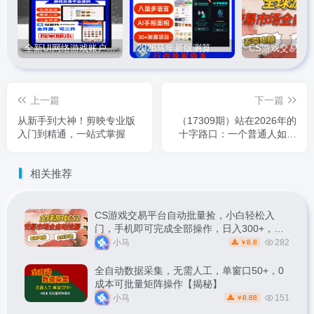
全新UI网络游戏账户交易平台系统 全开源版本
2026马年新版测算系统源码
上一篇
下一篇
从新手到大神！剪映专业版
（17309期）站在2026年的
入门到精通，一站式掌握
十字路口：一个普通人如何
通过卖项目实现年入200万
相关推荐
CS游戏交易平台自动批量捡，小白轻松入
门，手机即可完成全部操作，日入300+，轻
松副业【揭秘】
小马
282
8.8
￥
全自动数据采集，无需人工，单窗口50+，0
成本可批量矩阵操作【揭秘】
小马
151
8.88
￥