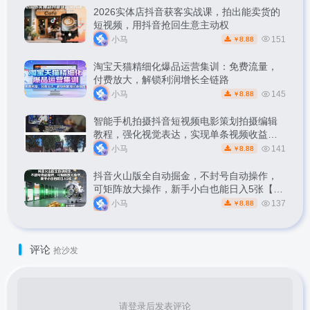
2026实体店抖音获客实战课，拍出能卖货的
短视频，用抖音抢回生意主动权
小马
151
8.88
￥
淘宝天猫精细化爆品运营集训：免费流量，
付费放大，解锁利润增长全链路
小马
145
8.88
￥
智能手机拍摄抖音短视频电影策划拍摄编辑
教程，强化视觉表达，实现单条视频收益破
1k
小马
141
8.88
￥
抖音火山版全自动掘金，不封号自动操作，
可矩阵放大操作，新手小白也能日入5张【揭
秘】
小马
137
8.88
￥
评论
抢沙发
请登录后发表评论