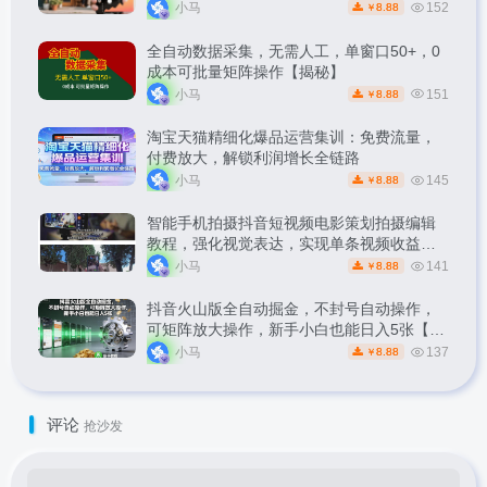
小马
152
8.88
￥
全自动数据采集，无需人工，单窗口50+，0
成本可批量矩阵操作【揭秘】
小马
151
8.88
￥
淘宝天猫精细化爆品运营集训：免费流量，
付费放大，解锁利润增长全链路
小马
145
8.88
￥
智能手机拍摄抖音短视频电影策划拍摄编辑
教程，强化视觉表达，实现单条视频收益破
1k
小马
141
8.88
￥
抖音火山版全自动掘金，不封号自动操作，
可矩阵放大操作，新手小白也能日入5张【揭
秘】
小马
137
8.88
￥
评论
抢沙发