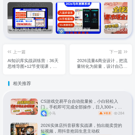
全新UI网络游戏账户交易平台系统 全开源版本
2026马年新版测算系统源码
上一篇
下一篇
AI知识库实战训练营：36天
2026流量&商业设计，把流
思维导图+12节变现课，解
量转化为留量，设计自己的
锁AI+知识变现新路径
商业模式
相关推荐
CS游戏交易平台自动批量捡，小白轻松入
门，手机即可完成全部操作，日入300+，轻
松副业【揭秘】
小马
284
8.8
￥
2026实体店抖音获客实战课，拍出能卖货的
短视频，用抖音抢回生意主动权