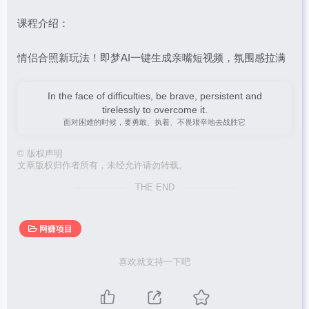
课程介绍：
情侣合照新玩法！即梦AI一键生成亲嘴短视频，氛围感拉满
In the face of difficulties, be brave, persistent and
tirelessly to overcome it.
面对困难的时候，要勇敢、执着、不畏艰辛地去战胜它
©
版权声明
文章版权归作者所有，未经允许请勿转载。
THE END
网赚项目
喜欢就支持一下吧