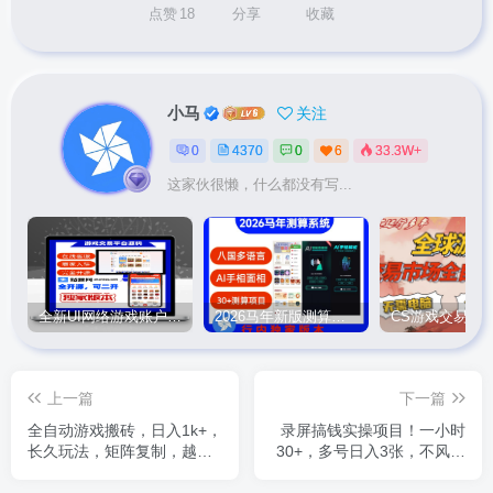
点赞
18
分享
收藏
小马
关注
0
4370
0
6
33.3W+
这家伙很懒，什么都没有写...
全新UI网络游戏账户交易平台系统 全开源版本
2026马年新版测算系统源码
上一篇
下一篇
全自动游戏搬砖，日入1k+，
录屏搞钱实操项目！一小时
长久玩法，矩阵复制，越做
30+，多号日入3张，不风控
越賺【揭秘】
不黑号，稳賺无压力【揭