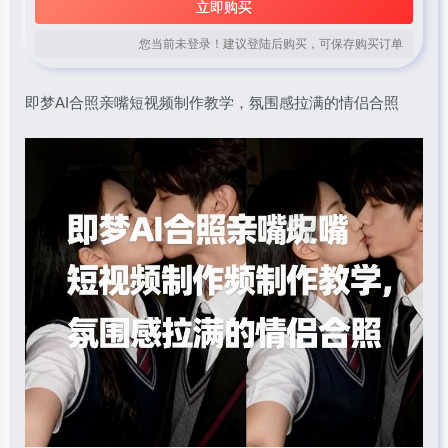
立即购买
您当前未登录！建议登陆后购买，可保存购买订单
即梦AI合照亲嘴短视频制作教学，氛围感拉满的情侣合照