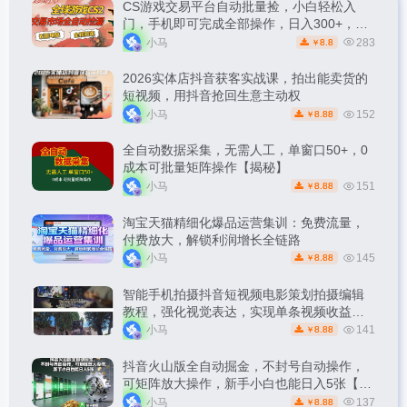
CS游戏交易平台自动批量捡，小白轻松入
门，手机即可完成全部操作，日入300+，轻
松副业【揭秘】
小马
283
8.8
￥
2026实体店抖音获客实战课，拍出能卖货的
短视频，用抖音抢回生意主动权
小马
152
8.88
￥
全自动数据采集，无需人工，单窗口50+，0
成本可批量矩阵操作【揭秘】
小马
151
8.88
￥
淘宝天猫精细化爆品运营集训：免费流量，
付费放大，解锁利润增长全链路
小马
145
8.88
￥
智能手机拍摄抖音短视频电影策划拍摄编辑
教程，强化视觉表达，实现单条视频收益破
1k
小马
141
8.88
￥
抖音火山版全自动掘金，不封号自动操作，
可矩阵放大操作，新手小白也能日入5张【揭
秘】
小马
137
8.88
￥