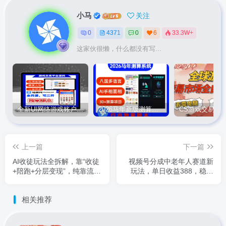
小马
关注
0
4371
0
6
33.3W+
这家伙很懒，什么都没有写...
全新UI网络游戏账户交易平台系统 全开源版本
2026马年新版测算系统源码
上一篇
下一篇
AI收徒玩法全拆解，靠“收徒
视频号分成中老年人赛道新
+陪跑+分层变现”，纯靠流量
玩法，单日收益388，稳定
变现，日入1k+
易落地
相关推荐