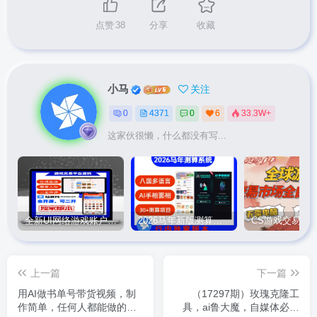
点赞
38
分享
收藏
小马
关注
0
4371
0
6
33.3W+
这家伙很懒，什么都没有写...
全新UI网络游戏账户交易平台系统 全开源版本
2026马年新版测算系统源码
上一篇
下一篇
用AI做书单号带货视频，制
（17297期）玫瑰克隆工
作简单，任何人都能做的，
具，ai鲁大魔，自媒体必备