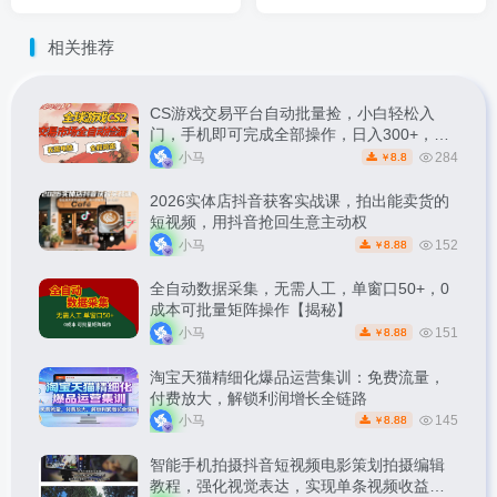
涨粉变现两不误
神器，一键爆款神器，详细
教程。
相关推荐
CS游戏交易平台自动批量捡，小白轻松入
门，手机即可完成全部操作，日入300+，轻
松副业【揭秘】
小马
284
8.8
￥
2026实体店抖音获客实战课，拍出能卖货的
短视频，用抖音抢回生意主动权
小马
152
8.88
￥
全自动数据采集，无需人工，单窗口50+，0
成本可批量矩阵操作【揭秘】
小马
151
8.88
￥
淘宝天猫精细化爆品运营集训：免费流量，
付费放大，解锁利润增长全链路
小马
145
8.88
￥
智能手机拍摄抖音短视频电影策划拍摄编辑
教程，强化视觉表达，实现单条视频收益破