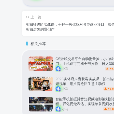
上一篇
剪辑师进阶实战课，手把手教你应对各类商业项目，帮
剪辑进阶到懂创作
相关推荐
CS游戏交易平台自动批量捡，小白轻
门，手机即可完成全部操作，日入30
松副业【揭秘】
小马
8.
￥
2026实体店抖音获客实战课，拍出
短视频，用抖音抢回生意主动权
小马
8.8
￥
智能手机拍摄抖音短视频电影策划拍
程，强化视觉表达，实现单条视频收益
小马
8.8
￥