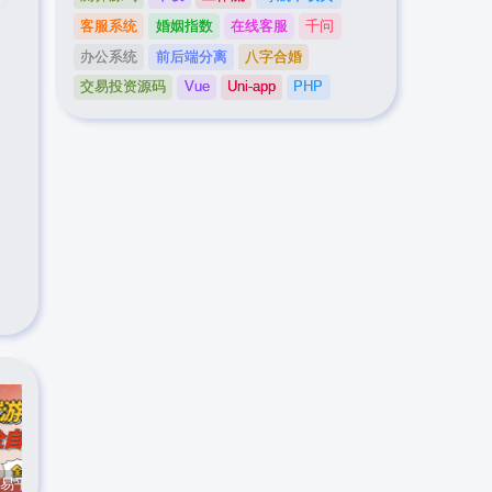
客服系统
婚姻指数
在线客服
千问
办公系统
前后端分离
八字合婚
交易投资源码
Vue
Uni-app
PHP
CS游戏交易平台自动批量捡，小白轻松入门，手机即可完成全部操作，日入300+，轻松副业【揭秘】
实时抓取美区苹果id可下载小火箭
最新在线客服系统源码