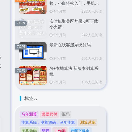
捡，小白轻松入门，手机即
可完成全部操作，日入
4个月前
282人已阅读
300+，轻松副业【揭秘】
实时抓取美区苹果id可下载
TOP4
小火箭
9个月前
242人已阅读
最新在线客服系统源码
TOP5
笔
8个月前
201人已阅读
态
AI+本地算法 新版本测算系
TOP6
统
。
2个月前
186人已阅读
标签云
马年测算
美团代付
源码
测算系统，测算源码，马年测算
测算系统
测算源码
毕设
工作流
导航下载页