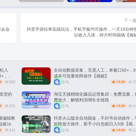
下一
你从会
抖音手游拉单实战玩法，手机平板均可操作，一天10分钟
以收入几张，碎片时间搞钱【揭
松入
全自动数据采集，无需人工，单窗口50+，0
0+，轻
成本可批量矩阵操作【揭秘】
282
小马
1
8
8.88
￥
能卖货的
淘宝天猫精细化爆品运营集训：免费流量，
费放大，解锁利润增长全链路
151
小马
1
8
8.88
￥
摄编辑教
抖音火山版全自动掘金，不封号自动操作，
破1k
矩阵放大操作，新手小白也能日入5张【揭
秘】
141
小马
1
8
8.88
￥