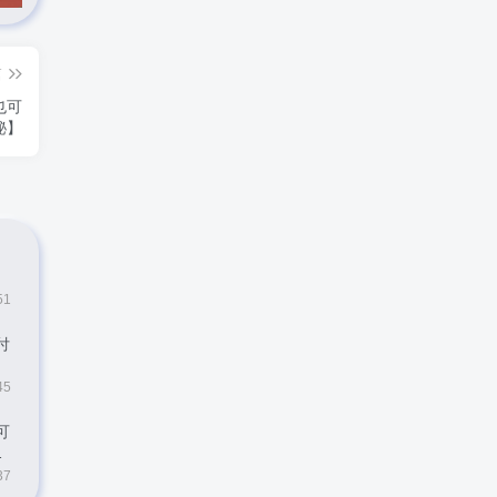
篇
也可
秘】
51
付
45
可
37