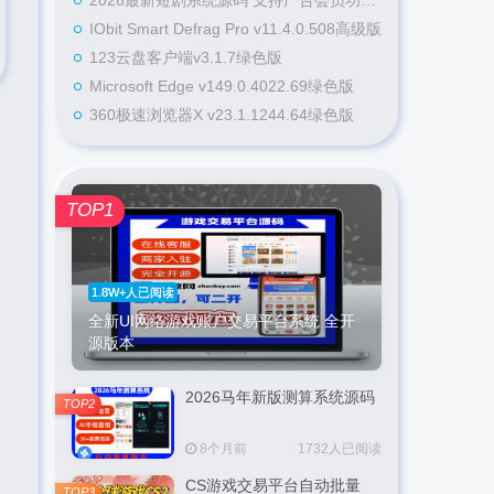
2026最新短剧系统源码 支持广告会员功能齐全短剧源码
IObit Smart Defrag Pro v11.4.0.508高级版
123云盘客户端v3.1.7绿色版
Microsoft Edge v149.0.4022.69绿色版
360极速浏览器X v23.1.1244.64绿色版
TOP1
1.8W+人已阅读
全新UI网络游戏账户交易平台系统 全开
源版本
2026马年新版测算系统源码
TOP2
8个月前
1732人已阅读
CS游戏交易平台自动批量
TOP3