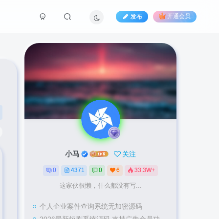
发布
开通会员
小马
关注
0
4371
0
6
33.3W+
这家伙很懒，什么都没有写...
个人企业案件查询系统无加密源码