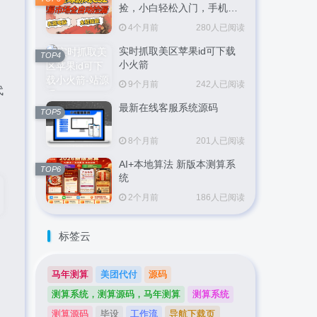
捡，小白轻松入门，手机即
可完成全部操作，日入
4个月前
280人已阅读
300+，轻松副业【揭秘】
实时抓取美区苹果id可下载
TOP4
小火箭
9个月前
242人已阅读
代
最新在线客服系统源码
TOP5
8个月前
201人已阅读
AI+本地算法 新版本测算系
TOP6
统
2个月前
186人已阅读
标签云
马年测算
美团代付
源码
测算系统，测算源码，马年测算
测算系统
测算源码
毕设
工作流
导航下载页