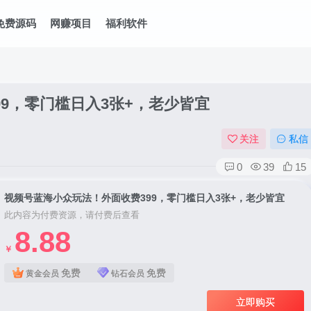
免费源码
网赚项目
福利软件
9，零门槛日入3张+，老少皆宜
关注
私信
0
39
15
视频号蓝海小众玩法！外面收费399，零门槛日入3张+，老少皆宜
此内容为付费资源，请付费后查看
8.88
￥
免费
免费
黄金会员
钻石会员
立即购买