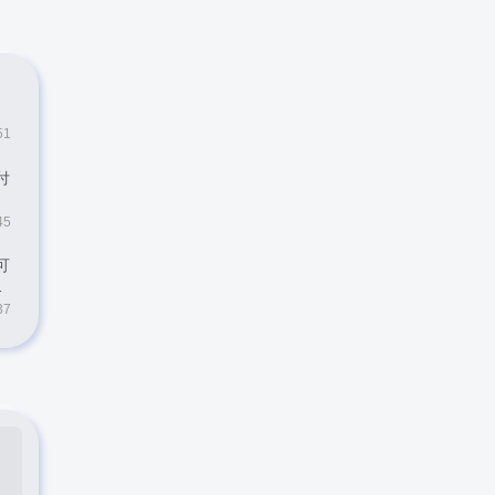
51
付
45
可
37