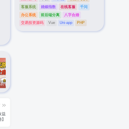
客服系统
婚姻指数
在线客服
千问
办公系统
前后端分离
八字合婚
交易投资源码
Vue
Uni-app
PHP
CS游戏交易平台自动批量捡，小白轻松入门，手机即可完成全部操作，日入300+，轻松副业【揭秘】
实时抓取美区苹果id可下载小火箭
最新在线客服系统源码
篇
收益
秘】