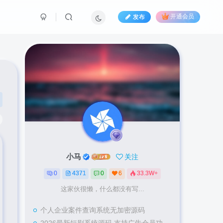
发布
开通会员
小马
关注
0
4371
0
6
33.3W+
这家伙很懒，什么都没有写...
个人企业案件查询系统无加密源码