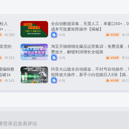
松入
全自动数据采集，无需人工，单窗口50+，0
0+，轻
成本可批量矩阵操作【揭秘】
280
小马
1
8
8.88
￥
能卖货的
淘宝天猫精细化爆品运营集训：免费流量，
费放大，解锁利润增长全链路
151
小马
1
8
8.88
￥
摄编辑教
抖音火山版全自动掘金，不封号自动操作，
破1k
矩阵放大操作，新手小白也能日入5张【揭
秘】
141
小马
1
8
8.88
￥
请登录后发表评论