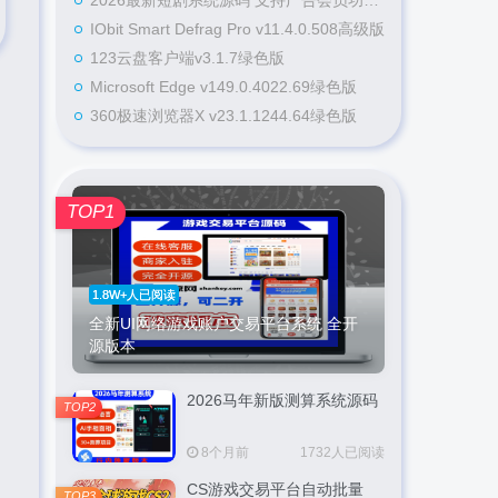
2026最新短剧系统源码 支持广告会员功能齐全短剧源码
IObit Smart Defrag Pro v11.4.0.508高级版
123云盘客户端v3.1.7绿色版
Microsoft Edge v149.0.4022.69绿色版
360极速浏览器X v23.1.1244.64绿色版
TOP1
1.8W+人已阅读
全新UI网络游戏账户交易平台系统 全开
源版本
2026马年新版测算系统源码
TOP2
8个月前
1732人已阅读
CS游戏交易平台自动批量
TOP3