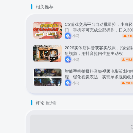
相关推荐
CS游戏交易平台自动批量捡，小白轻
门，手机即可完成全部操作，日入30
松副业【揭秘】
小马
8.
￥
2026实体店抖音获客实战课，拍出
短视频，用抖音抢回生意主动权
小马
8.8
￥
智能手机拍摄抖音短视频电影策划拍
程，强化视觉表达，实现单条视频收益
小马
8.8
￥
评论
抢沙发