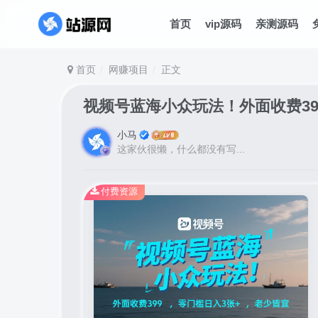
首页
vip源码
亲测源码
首页
网赚项目
正文
视频号蓝海小众玩法！外面收费39
小马
这家伙很懒，什么都没有写...
付费资源