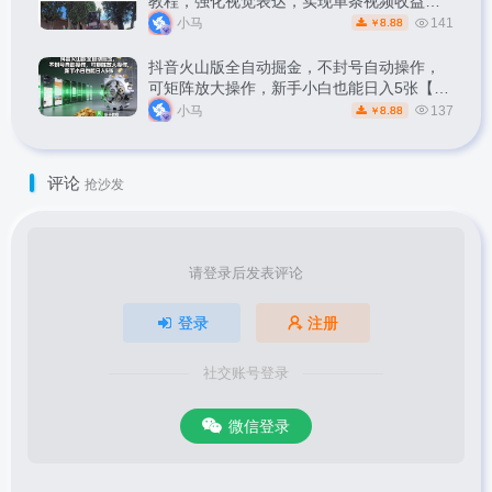
教程，强化视觉表达，实现单条视频收益破
1k
小马
141
8.88
￥
抖音火山版全自动掘金，不封号自动操作，
可矩阵放大操作，新手小白也能日入5张【揭
秘】
小马
137
8.88
￥
评论
抢沙发
请登录后发表评论
登录
注册
社交账号登录
微信登录