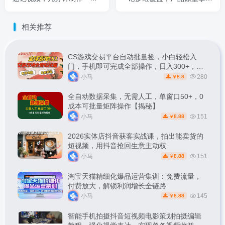
视频，从0到1演示搭建过
即用，实战案例全面解析
程，实操教学
相关推荐
CS游戏交易平台自动批量捡，小白轻松入
门，手机即可完成全部操作，日入300+，轻
松副业【揭秘】
小马
280
8.8
￥
全自动数据采集，无需人工，单窗口50+，0
成本可批量矩阵操作【揭秘】
小马
151
8.88
￥
2026实体店抖音获客实战课，拍出能卖货的
短视频，用抖音抢回生意主动权
小马
151
8.88
￥
淘宝天猫精细化爆品运营集训：免费流量，
付费放大，解锁利润增长全链路
小马
145
8.88
￥
智能手机拍摄抖音短视频电影策划拍摄编辑