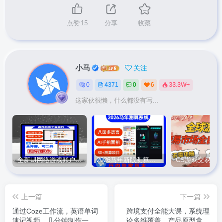
点赞
15
分享
收藏
小马
关注
0
4371
0
6
33.3W+
这家伙很懒，什么都没有写...
全新UI网络游戏账户交易平台系统 全开源版本
2026马年新版测算系统源码
上一篇
下一篇
通过Coze工作流，英语单词
跨境支付全能大课，系统理
速记视频，几分钟制作一个
论多维覆盖，产品原型拿来