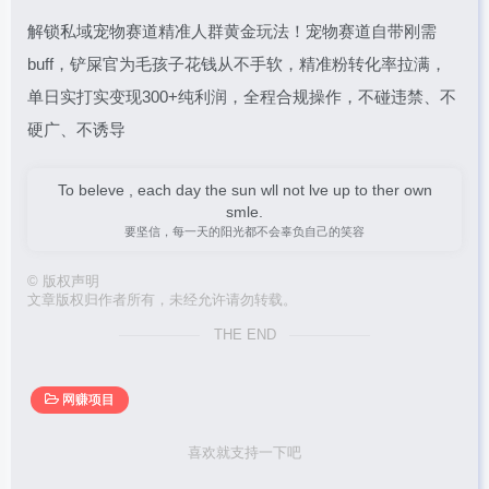
解锁私域宠物赛道精准人群黄金玩法！宠物赛道自带刚需
buff，铲屎官为毛孩子花钱从不手软，精准粉转化率拉满，
单日实打实变现300+纯利润，全程合规操作，不碰违禁、不
硬广、不诱导
To beleve , each day the sun wll not lve up to ther own
smle.
要坚信，每一天的阳光都不会辜负自己的笑容
©
版权声明
文章版权归作者所有，未经允许请勿转载。
THE END
网赚项目
喜欢就支持一下吧