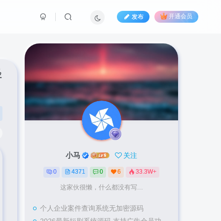
发布
开通会员
轻
小马
关注
0
4371
0
6
33.3W+
这家伙很懒，什么都没有写...
个人企业案件查询系统无加密源码