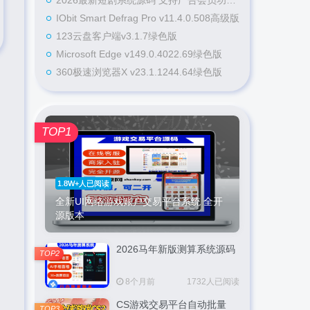
2026最新短剧系统源码 支持广告会员功能齐全短剧源码
IObit Smart Defrag Pro v11.4.0.508高级版
123云盘客户端v3.1.7绿色版
Microsoft Edge v149.0.4022.69绿色版
360极速浏览器X v23.1.1244.64绿色版
TOP1
1.8W+人已阅读
全新UI网络游戏账户交易平台系统 全开
源版本
2026马年新版测算系统源码
TOP2
8个月前
1732人已阅读
CS游戏交易平台自动批量
TOP3