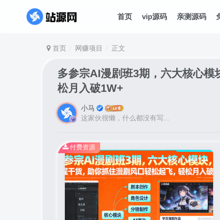
首页
vip源码
亲测源码
首页
网赚项目
正文
多参宗AI漫剧班3期，六大核心
松月入破1W+
小马
这家伙很懒，什么都没有写...
付费资源