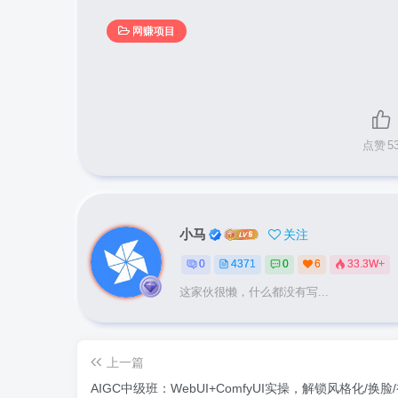
网赚项目
点赞
5
小马
关注
0
4371
0
6
33.3W+
这家伙很懒，什么都没有写...
上一篇
AIGC中级班：WebUI+ComfyUI实操，解锁风格化/换脸