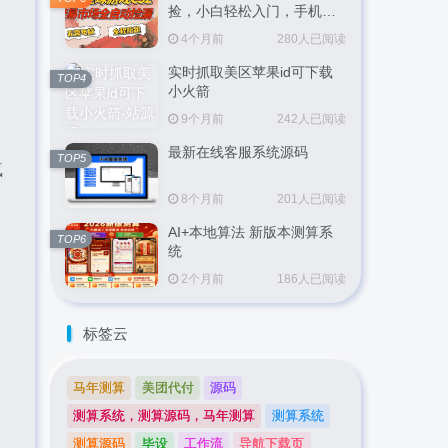
捡，小白轻松入门，手机即
可完成全部操作，日入
4个月前
280人已阅读
300+，轻松副业【揭秘】
实时抓取美区苹果id可下载
TOP4
小火箭
9个月前
242人已阅读
最新在线客服系统源码
TOP5
疯
8个月前
201人已阅读
AI+本地算法 新版本测算系
TOP6
统
2个月前
186人已阅读
标签云
马年测算
美团代付
源码
测算系统，测算源码，马年测算
测算系统
测算源码
毕设
工作流
导航下载页