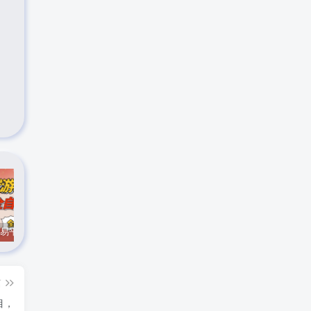
CS游戏交易平台自动批量捡，小白轻松入门，手机即可完成全部操作，日入300+，轻松副业【揭秘】
实时抓取美区苹果id可下载小火箭
最新在线客服系统源码
篇
目，