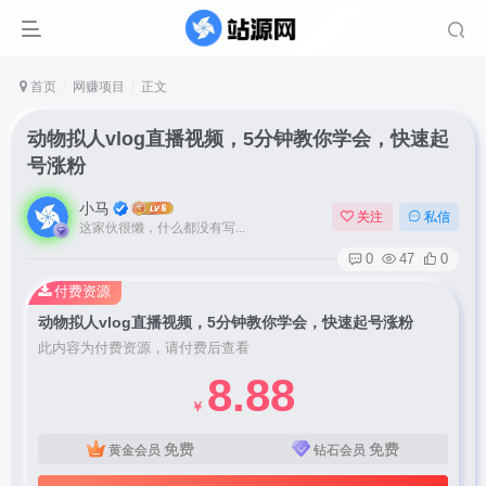
首页
网赚项目
正文
动物拟人vlog直播视频，5分钟教你学会，快速起
号涨粉
小马
关注
私信
这家伙很懒，什么都没有写...
0
47
0
付费资源
动物拟人vlog直播视频，5分钟教你学会，快速起号涨粉
此内容为付费资源，请付费后查看
8.88
￥
免费
免费
黄金会员
钻石会员