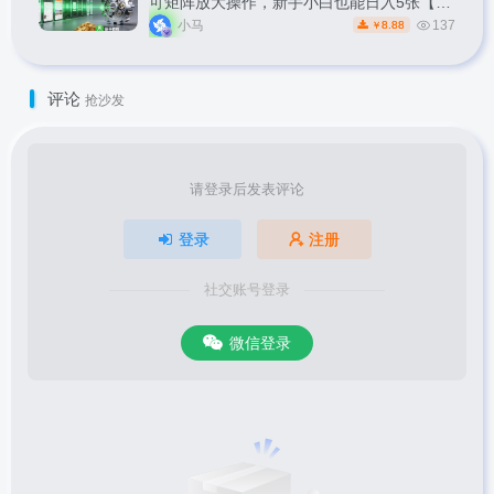
可矩阵放大操作，新手小白也能日入5张【揭
秘】
小马
137
8.88
￥
评论
抢沙发
请登录后发表评论
登录
注册
社交账号登录
微信登录