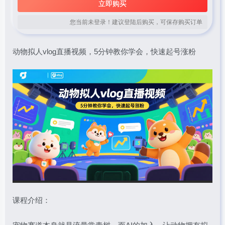
立即购买
您当前未登录！建议登陆后购买，可保存购买订单
动物拟人vlog直播视频，5分钟教你学会，快速起号涨粉
课程介绍：