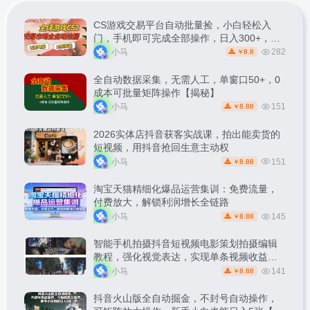
CS游戏交易平台自动批量捡，小白轻松入
门，手机即可完成全部操作，日入300+，轻
松副业【揭秘】
小马
282
8.8
￥
全自动数据采集，无需人工，单窗口50+，0
成本可批量矩阵操作【揭秘】
小马
151
8.88
￥
2026实体店抖音获客实战课，拍出能卖货的
短视频，用抖音抢回生意主动权
小马
151
8.88
￥
淘宝天猫精细化爆品运营集训：免费流量，
付费放大，解锁利润增长全链路
小马
145
8.88
￥
智能手机拍摄抖音短视频电影策划拍摄编辑
教程，强化视觉表达，实现单条视频收益破
1k
小马
141
8.88
￥
抖音火山版全自动掘金，不封号自动操作，