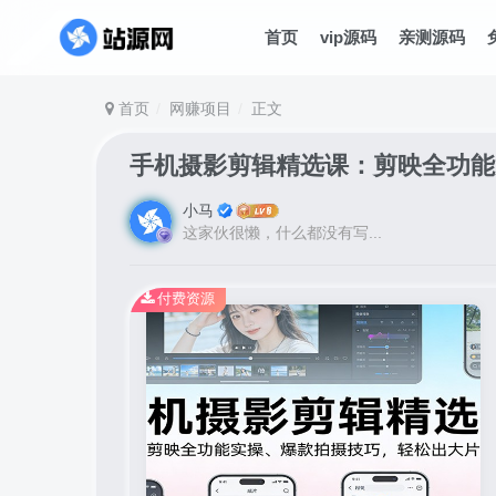
首页
vip源码
亲测源码
首页
网赚项目
正文
手机摄影剪辑精选课：剪映全功能
小马
这家伙很懒，什么都没有写...
付费资源