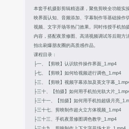
本套手机摄影剪辑精选课，聚焦剪映全功能实
映界面认知、音频添加、字幕制作等基础操作
视频、文字开场等热门效果。同时传授手机拍
内容，搭配夜景修图、高清视频调试等后期方
拍出刷爆朋友圈的高质感作品。
课程目录：
├一、【剪映】认识软件操作界面_1.mp4
├七、【剪映】如何给视频进行调色_1.mp4
├三、【剪映】视频字幕添加及英文字幕_1.mp
├三十、【拍摄】如何用手机拍光轨大片_1.mp
├三十一、【拍摄】如何用手机拍超级月亮_1.m
├三十七、剪映制作超火立方体视频_1.mp4
├三十三、手机夜景修图调色教学_1.mp4
├三十九、剪映制作上下文字开场大片_1.mp4