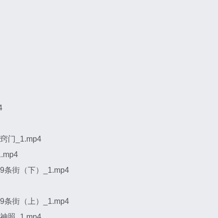
4
_1.mp4
mp4
街（下）_1.mp4
街（上）_1.mp4
_1.mp4