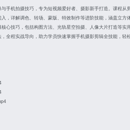
操与手机拍摄技巧，专为短视频爱好者、摄影新手打造。课程从
切入，详解调色、转场、蒙版、特效制作等进阶技能，涵盖立方
摄核心技巧，包括构图方法、光轨星空拍摄、人像大片打造等实
法，全程实战导向，助力学员快速掌握手机摄影剪辑全技能，轻
4
4
p4