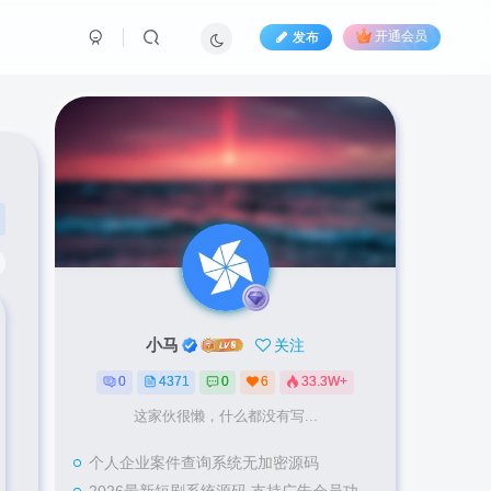
发布
开通会员
小马
关注
0
4371
0
6
33.3W+
这家伙很懒，什么都没有写...
个人企业案件查询系统无加密源码