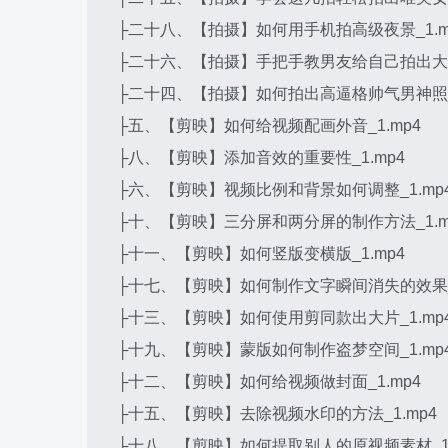
├二十八、【拍摄】如何用手机拍高级夜景_1.m
├二十六、【拍摄】手把手教男友给自己拍出大长腿
├二十四、【拍摄】如何拍出高逼格帅气男神照_1
├五、【剪映】如何给视频配画外音_1.mp4
├八、【剪映】添加音效的重要性_1.mp4
├六、【剪映】视频比例和背景如何调整_1.mp
├十、【剪映】三分屏和两分屏的制作方法_1.m
├十一、【剪映】如何竖版变横版_1.mp4
├十七、【剪映】如何制作文字瞬间消失的效果_1
├十三、【剪映】如何使用剪同款出大片_1.mp
├十九、【剪映】蒙版如何制作盗梦空间_1.mp
├十二、【剪映】如何给视频做封面_1.mp4
├十五、【剪映】去除视频水印的方法_1.mp4
├十八、【剪映】如何提取别人的原视频素材_1.