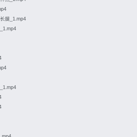
p4
_1.mp4
.mp4
4
p4
.mp4
4
4
mp4